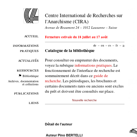
Centre International de Recherches sur
l'Anarchisme (CIRA)
Avenue de Beaumont 24 – 1012 Lausanne – Suisse
accueil
Fermeture estivale du 18 juillet au 17 août
informations
de
–
en
–
es
–
fr
–
it
pratiques
Catalogue de la bibliothèque
Pour consulter ou emprunter des documents,
actualités
voyez la rubrique
informations pratiques
. Le
ressources
fonctionnement de l'interface de recherche est
sommairement décrit dans ce
guide de
Bibliothèque
recherche
. Les périodiques, les brochures et
Archives, documentation
et collections
certains documents rares ou anciens sont exclus
du prêt et doivent être consultés sur place.
publications
Nouvelle recherche
liens
Détail de l'auteur
Auteur Pino BERTELLI