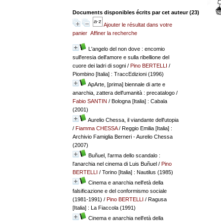
Documents disponibles écrits par cet auteur (
23
)
Ajouter le résultat dans votre
panier
Affiner la recherche
L'angelo del non dove : encomio
sull'eresia dell'amore e sulla ribellione del
cuore dei ladri di sogni
/
Pino BERTELLI
/
Piombino [Italia] : TraccEdizioni (1996)
ApArte, [prima] biennale di arte e
anarchia, zattera dell'umanità : precatalogo
/
Fabio SANTIN
/ Bologna [Italia] : Cabala
(2001)
Aurelio Chessa, il viandante dell'utopia
/
Fiamma CHESSA
/ Reggio Emilia [Italia] :
Archivio Famiglia Berneri - Aurelio Chessa
(2007)
Buñuel, l'arma dello scandalo :
l'anarchia nel cinema di Luis Buñuel
/
Pino
BERTELLI
/ Torino [Italia] : Nautilus (1985)
Cinema e anarchia nell'età della
falsificazione e del conformismo sociale
(1981-1991)
/
Pino BERTELLI
/ Ragusa
[Italia] : La Fiaccola (1991)
Cinema e anarchia nell'età della