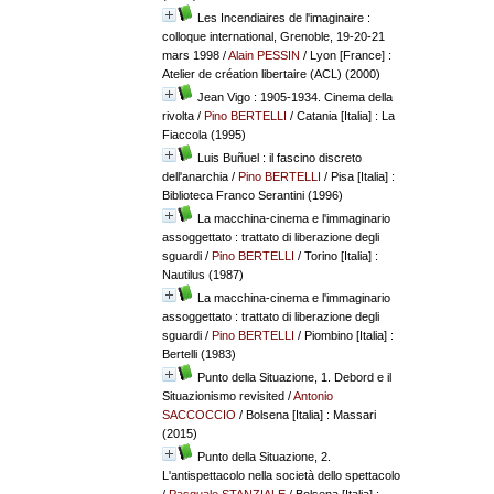
Les Incendiaires de l'imaginaire :
colloque international, Grenoble, 19-20-21
mars 1998
/
Alain PESSIN
/ Lyon [France] :
Atelier de création libertaire (ACL) (2000)
Jean Vigo : 1905-1934. Cinema della
rivolta
/
Pino BERTELLI
/ Catania [Italia] : La
Fiaccola (1995)
Luis Buñuel : il fascino discreto
dell'anarchia
/
Pino BERTELLI
/ Pisa [Italia] :
Biblioteca Franco Serantini (1996)
La macchina-cinema e l'immaginario
assoggettato : trattato di liberazione degli
sguardi
/
Pino BERTELLI
/ Torino [Italia] :
Nautilus (1987)
La macchina-cinema e l'immaginario
assoggettato : trattato di liberazione degli
sguardi
/
Pino BERTELLI
/ Piombino [Italia] :
Bertelli (1983)
Punto della Situazione, 1. Debord e il
Situazionismo revisited
/
Antonio
SACCOCCIO
/ Bolsena [Italia] : Massari
(2015)
Punto della Situazione, 2.
L'antispettacolo nella società dello spettacolo
/
Pasquale STANZIALE
/ Bolsena [Italia] :