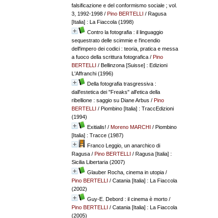
falsificazione e del conformismo sociale ; vol.
3, 1992-1998
/
Pino BERTELLI
/ Ragusa
[Italia] : La Fiaccola (1998)
Contro la fotografia : il linguaggio
sequestrato delle scimmie e l'incendio
dell'impero dei codici : teoria, pratica e messa
a fuoco della scrittura fotografica
/
Pino
BERTELLI
/ Bellinzona [Suisse] : Edizioni
L'Affranchi (1996)
Della fotografia trasgressiva :
dall'estetica dei "Freaks" all'etica della
ribellione : saggio su Diane Arbus
/
Pino
BERTELLI
/ Piombino [Italia] : TraccEdizioni
(1994)
Exitialis!
/
Moreno MARCHI
/ Piombino
[Italia] : Tracce (1987)
Franco Leggio, un anarchico di
Ragusa
/
Pino BERTELLI
/ Ragusa [Italia] :
Sicilia Libertaria (2007)
Glauber Rocha, cinema in utopia
/
Pino BERTELLI
/ Catania [Italia] : La Fiaccola
(2002)
Guy-E. Debord : il cinema è morto
/
Pino BERTELLI
/ Catania [Italia] : La Fiaccola
(2005)