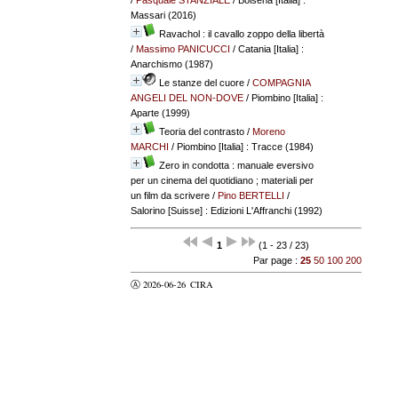
Massari (2016)
Ravachol : il cavallo zoppo della libertà
/
Massimo PANICUCCI
/ Catania [Italia] :
Anarchismo (1987)
Le stanze del cuore
/
COMPAGNIA
ANGELI DEL NON-DOVE
/ Piombino [Italia] :
Aparte (1999)
Teoria del contrasto
/
Moreno
MARCHI
/ Piombino [Italia] : Tracce (1984)
Zero in condotta : manuale eversivo
per un cinema del quotidiano ; materiali per
un film da scrivere
/
Pino BERTELLI
/
Salorino [Suisse] : Edizioni L'Affranchi (1992)
1
(1 - 23 / 23)
Par page :
25
50
100
200
Ⓐ 2026-06-26
CIRA
valider