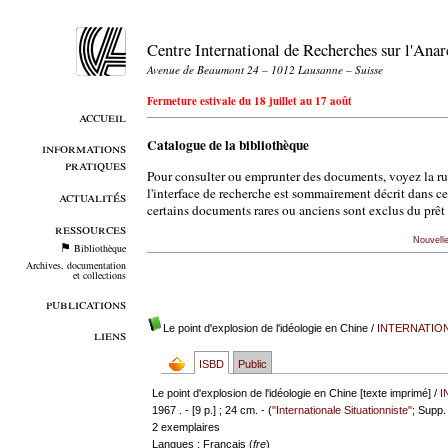
Centre International de Recherches sur l'An
Avenue de Beaumont 24 – 1012 Lausanne – Suisse
Fermeture estivale du 18 juillet au 17 août
accueil
Catalogue de la bibliothèque
informations
pratiques
Pour consulter ou emprunter des documents, voyez la r
l'interface de recherche est sommairement décrit dans c
actualités
certains documents rares ou anciens sont exclus du prêt 
ressources
Nouvell
Bibliothèque
Archives, documentation
et collections
publications
Le point d'explosion de l'idéologie en Chine
/
INTERNATION
liens
ISBD
Public
Le point d'explosion de l'idéologie en Chine [texte imprimé] /
I
1967 . - [9 p.] ; 24 cm. - (
"Internationale Situationniste"
; Supp.
2 exemplaires
Langues
: Français (
fre
)