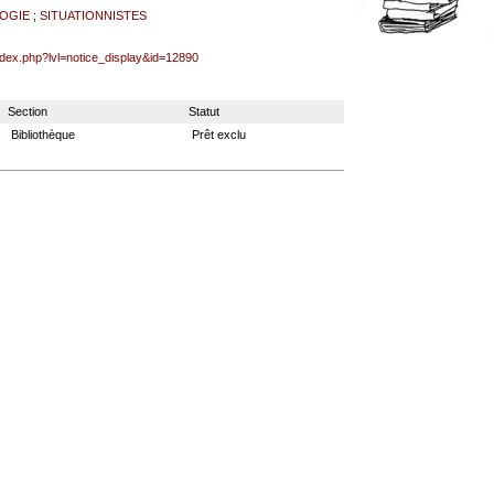
OGIE
;
SITUATIONNISTES
index.php?lvl=notice_display&id=12890
Section
Statut
Bibliothèque
Prêt exclu