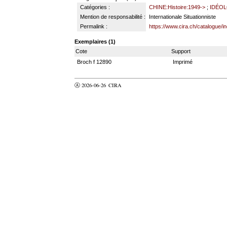
Catégories :
CHINE:Histoire:1949->
;
IDÉOL
Mention de responsabilité :
Internationale Situationniste
Permalink :
https://www.cira.ch/catalogue/
Exemplaires (1)
Cote
Support
Broch f 12890
Imprimé
Ⓐ 2026-06-26
CIRA
valider