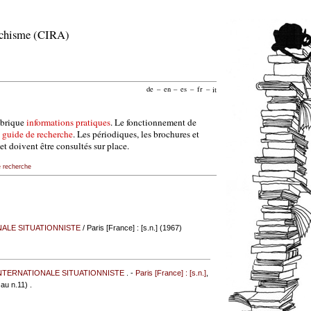
archisme (CIRA)
de
–
en
–
es
–
fr
–
it
ubrique
informations pratiques
. Le fonctionnement de
e
guide de recherche
. Les périodiques, les brochures et
et doivent être consultés sur place.
e recherche
ALE SITUATIONNISTE
/ Paris [France] : [s.n.] (1967)
NTERNATIONALE SITUATIONNISTE
. -
Paris [France] : [s.n.]
,
 au n.11) .