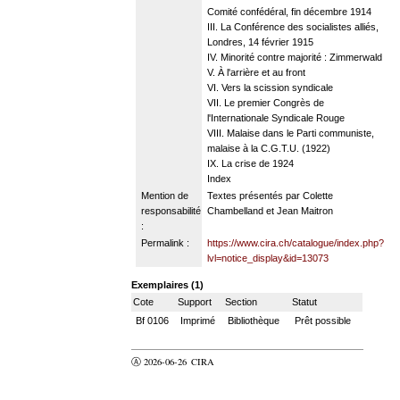
Comité confédéral, fin décembre 1914
III. La Conférence des socialistes alliés,
Londres, 14 février 1915
IV. Minorité contre majorité : Zimmerwald
V. À l'arrière et au front
VI. Vers la scission syndicale
VII. Le premier Congrès de
l'Internationale Syndicale Rouge
VIII. Malaise dans le Parti communiste,
malaise à la C.G.T.U. (1922)
IX. La crise de 1924
Index
Mention de
Textes présentés par Colette
responsabilité
Chambelland et Jean Maitron
:
Permalink :
https://www.cira.ch/catalogue/index.php?
lvl=notice_display&id=13073
Exemplaires (1)
Cote
Support
Section
Statut
Bf 0106
Imprimé
Bibliothèque
Prêt possible
Ⓐ 2026-06-26
CIRA
valider