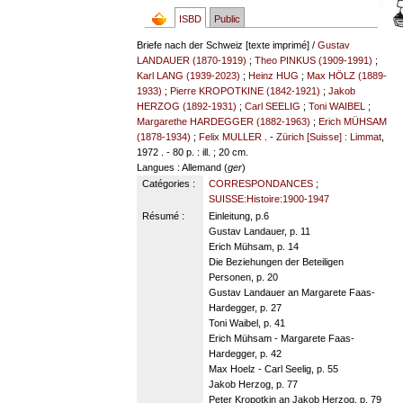
ISBD
Public
Briefe nach der Schweiz [texte imprimé] /
Gustav
LANDAUER (1870-1919)
;
Theo PINKUS (1909-1991)
;
Karl LANG (1939-2023)
;
Heinz HUG
;
Max HÖLZ (1889-
1933)
;
Pierre KROPOTKINE (1842-1921)
;
Jakob
HERZOG (1892-1931)
;
Carl SEELIG
;
Toni WAIBEL
;
Margarethe HARDEGGER (1882-1963)
;
Erich MÜHSAM
(1878-1934)
;
Felix MULLER
. -
Zürich [Suisse] : Limmat
,
1972 . - 80 p. : ill. ; 20 cm.
Langues
: Allemand (
ger
)
Catégories :
CORRESPONDANCES
;
SUISSE:Histoire:1900-1947
Résumé :
Einleitung, p.6
Gustav Landauer, p. 11
Erich Mühsam, p. 14
Die Beziehungen der Beteiligen
Personen, p. 20
Gustav Landauer an Margarete Faas-
Hardegger, p. 27
Toni Waibel, p. 41
Erich Mühsam - Margarete Faas-
Hardegger, p. 42
Max Hoelz - Carl Seelig, p. 55
Jakob Herzog, p. 77
Peter Kropotkin an Jakob Herzog, p. 79