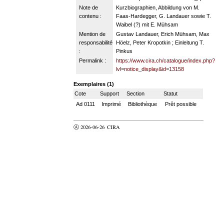
Note de
Kurzbiographien, Abbildung von M.
contenu :
Faas-Hardegger, G. Landauer sowie T.
Waibel (?) mit E. Mühsam
Mention de
Gustav Landauer, Erich Mühsam, Max
responsabilité
Höelz, Peter Kropotkin ; Einleitung T.
:
Pinkus
Permalink :
https://www.cira.ch/catalogue/index.php?
lvl=notice_display&id=13158
Exemplaires (1)
Cote
Support
Section
Statut
Ad 0111
Imprimé
Bibliothèque
Prêt possible
Ⓐ 2026-06-26
CIRA
valider