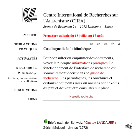
Centre International de Recherches sur
l'Anarchisme (CIRA)
Avenue de Beaumont 24 – 1012 Lausanne – Suisse
accueil
Fermeture estivale du 18 juillet au 17 août
informations
de
–
en
–
es
–
fr
–
it
pratiques
Catalogue de la bibliothèque
Pour consulter ou emprunter des documents,
actualités
voyez la rubrique
informations pratiques
. Le
ressources
fonctionnement de l'interface de recherche est
sommairement décrit dans ce
guide de
Bibliothèque
recherche
. Les périodiques, les brochures et
Archives, documentation
et collections
certains documents rares ou anciens sont exclus
du prêt et doivent être consultés sur place.
publications
Nouvelle recherche
liens
Briefe nach der Schweiz
/
Gustav LANDAUER
/
Zürich [Suisse] : Limmat (1972)