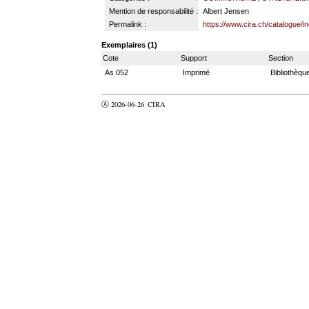
Mention de responsabilité :
Albert Jensen
Permalink :
https://www.cira.ch/catalogue/
Exemplaires (1)
Cote
Support
Section
As 052
Imprimé
Bibliothèqu
Ⓐ 2026-06-26
CIRA
valider