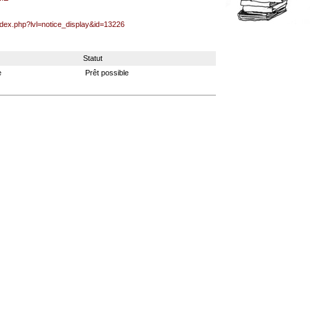
index.php?lvl=notice_display&id=13226
Statut
e
Prêt possible