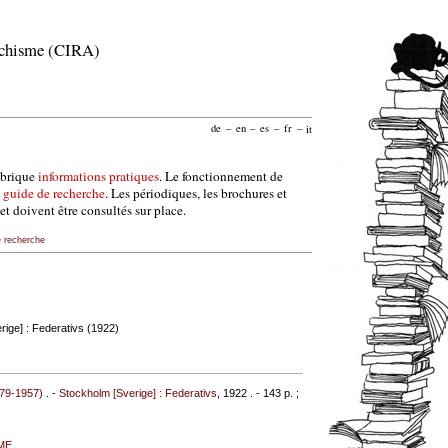
archisme (CIRA)
de
–
en
–
es
–
fr
–
it
ubrique
informations pratiques
. Le fonctionnement de
e
guide de recherche
. Les périodiques, les brochures et
et doivent être consultés sur place.
e recherche
rige] : Federativs (1922)
79-1957)
. -
Stockholm [Sverige] : Federativs
, 1922 . - 143 p. ;
ME