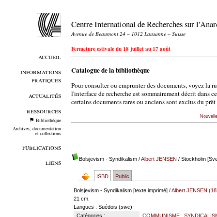
Centre International de Recherches sur l'An
Avenue de Beaumont 24 – 1012 Lausanne – Suisse
Fermeture estivale du 18 juillet au 17 août
accueil
Catalogue de la bibliothèque
informations
pratiques
Pour consulter ou emprunter des documents, voyez la r
l'interface de recherche est sommairement décrit dans c
actualités
certains documents rares ou anciens sont exclus du prêt 
ressources
Nouvell
Bibliothèque
Archives, documentation
et collections
publications
Bolsjevism - Syndikalism
/
Albert JENSEN
/ Stockholm [Sve
liens
ISBD
Public
Bolsjevism - Syndikalism [texte imprimé] /
Albert JENSEN (18
21 cm.
Langues
: Suédois (
swe
)
Catégories :
COMMUNISME
;
SYNDICALIS