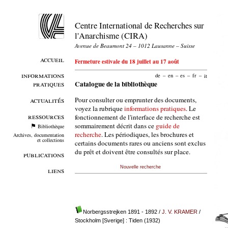
Centre International de Recherches sur
l'Anarchisme (CIRA)
Avenue de Beaumont 24 – 1012 Lausanne – Suisse
accueil
Fermeture estivale du 18 juillet au 17 août
informations
de
–
en
–
es
–
fr
–
it
pratiques
Catalogue de la bibliothèque
Pour consulter ou emprunter des documents,
actualités
voyez la rubrique
informations pratiques
. Le
ressources
fonctionnement de l'interface de recherche est
sommairement décrit dans ce
guide de
Bibliothèque
recherche
. Les périodiques, les brochures et
Archives, documentation
et collections
certains documents rares ou anciens sont exclus
du prêt et doivent être consultés sur place.
publications
Nouvelle recherche
liens
Norbergsstrejken 1891 - 1892
/
J. V. KRAMER
/
Stockholm [Sverige] : Tiden (1932)