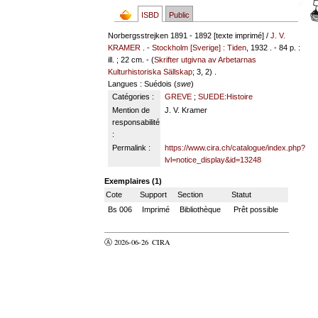
ISBD
Public
Norbergsstrejken 1891 - 1892 [texte imprimé] /
J. V.
KRAMER
. -
Stockholm [Sverige] : Tiden
, 1932 . - 84 p. :
ill. ; 22 cm. - (
Skrifter utgivna av Arbetarnas
Kulturhistoriska Sällskap
; 3, 2) .
Langues
: Suédois (
swe
)
Catégories :
GREVE
;
SUEDE:Histoire
Mention de
J. V. Kramer
responsabilité
:
Permalink :
https://www.cira.ch/catalogue/index.php?
lvl=notice_display&id=13248
Exemplaires (1)
Cote
Support
Section
Statut
Bs 006
Imprimé
Bibliothèque
Prêt possible
Ⓐ 2026-06-26
CIRA
valider