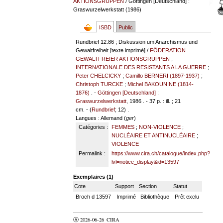
AKTIONSGRUPPEN
/ Göttingen [Deutschland] :
Graswurzelwerkstatt (1986)
ISBD
Public
Rundbrief 12.86 ; Diskussion um Anarchismus und
Gewaltfreiheit [texte imprimé] /
FÖDERATION
GEWALTFREIER AKTIONSGRUPPEN
;
INTERNATIONALE DES RESISTANTS A LA GUERRE
;
Peter CHELCICKY
;
Camillo BERNERI (1897-1937)
;
Christoph TURCKE
;
Michel BAKOUNINE (1814-
1876)
. -
Göttingen [Deutschland] :
Graswurzelwerkstatt
, 1986 . - 37 p. : ill. ; 21
cm. - (
Rundbrief
; 12) .
Langues
: Allemand (
ger
)
Catégories :
FEMMES
;
NON-VIOLENCE
;
NUCLÉAIRE ET ANTINUCLÉAIRE
;
VIOLENCE
Permalink :
https://www.cira.ch/catalogue/index.php?
lvl=notice_display&id=13597
Exemplaires (1)
Cote
Support
Section
Statut
Broch d 13597
Imprimé
Bibliothèque
Prêt exclu
Ⓐ 2026-06-26
CIRA
valider