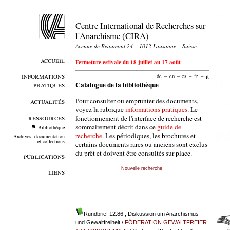
Centre International de Recherches sur
l'Anarchisme (CIRA)
Avenue de Beaumont 24 – 1012 Lausanne – Suisse
accueil
Fermeture estivale du 18 juillet au 17 août
informations
de
–
en
–
es
–
fr
–
it
pratiques
Catalogue de la bibliothèque
Pour consulter ou emprunter des documents,
actualités
voyez la rubrique
informations pratiques
. Le
ressources
fonctionnement de l'interface de recherche est
sommairement décrit dans ce
guide de
Bibliothèque
recherche
. Les périodiques, les brochures et
Archives, documentation
et collections
certains documents rares ou anciens sont exclus
du prêt et doivent être consultés sur place.
publications
Nouvelle recherche
liens
Rundbrief 12.86 ; Diskussion um Anarchismus
und Gewaltfreiheit
/
FÖDERATION GEWALTFREIER