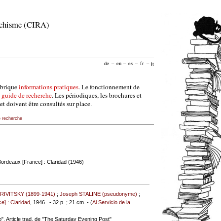
archisme (CIRA)
de
–
en
–
es
–
fr
–
it
ubrique
informations pratiques
. Le fonctionnement de
e
guide de recherche
. Les périodiques, les brochures et
et doivent être consultés sur place.
e recherche
Bordeaux [France] : Claridad (1946)
KRIVITSKY (1899-1941)
;
Joseph STALINE (pseudonyme)
;
e] : Claridad
, 1946 . - 32 p. ; 21 cm. - (
Al Servicio de la
o". Article trad. de "The Saturday Evening Post"