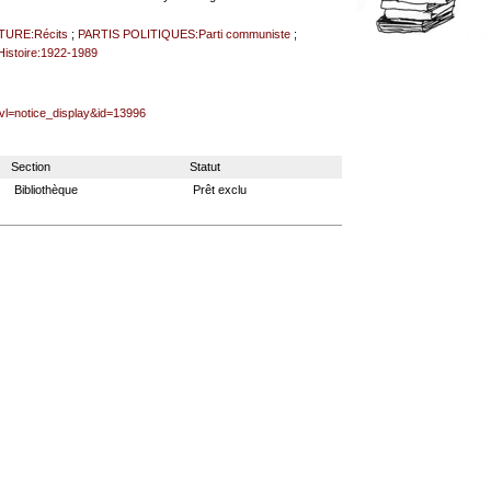
TURE:Récits
;
PARTIS POLITIQUES:Parti communiste
;
istoire:1922-1989
lvl=notice_display&id=13996
Section
Statut
Bibliothèque
Prêt exclu