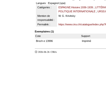
Langues
: Espagnol (
spa
)
Catégories :
ESPAGNE:Histoire:1936-1939
;
LITTÉRA
POLITIQUE INTERNATIONALE
;
URSS:H
Mention de
W. G. Krivitsky
responsabilité :
Permalink :
https://www.cira.ch/catalogue/index.php?
Exemplaires (1)
Cote
Support
Broch e 13996
Imprimé
Ⓐ 2026-06-26
CIRA
valider