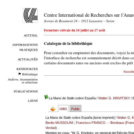
Centre International de Recherches sur l'An
Avenue de Beaumont 24 – 1012 Lausanne – Suisse
Fermeture estivale du 18 juillet au 17 août
accueil
Catalogue de la bibliothèque
informations
pratiques
Pour consulter ou emprunter des documents, voyez la r
l'interface de recherche est sommairement décrit dans c
actualités
certains documents rares ou anciens sont exclus du prêt 
ressources
Nouvell
Bibliothèque
Archives, documentation
et collections
publications
La Mano de Stalin sobre España
/
Walter G. KRIVITSKY
/ 
liens
ISBD
Public
La Mano de Stalin sobre España [texte imprimé] /
Walter G. 
Benito MUSSOLINI
;
Francisco FRANCO
. -
Bordeaux [Franc
Verdad
) .
Mention en couv. "W. G. Krivitsky, ex-general del Ejército Roj