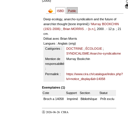
(2000)
ISBD
Public
Deep ecology, anarcho-syndicalism and the future of
anarchist thought [texte imprimé] /
Murray BOOKCHIN
(1921-2006)
;
Brian MORRIS
. -
[s.n.]
, 2000 . - 12 p. ; 21
cm.
Débat avec Brian Morris
Langues
: Anglais (
eng
)
Catégories :
DOCTRINE
;
ÉCOLOGIE
;
SYNDICALISME:Anarcho-syndicalisme
Mention de
Murray Bookchin
responsabilité
:
Permalink :
https://www.cira.ch/catalogue/index.php?
lvl=notice_display&id=14058
Exemplaires (1)
Cote
Support
Section
Statut
Broch a 14058
Imprimé
Bibliothèque
Prêt exclu
Ⓐ 2026-06-26
CIRA
valider