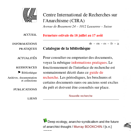
Centre International de Recherches sur
l'Anarchisme (CIRA)
Avenue de Beaumont 24 – 1012 Lausanne – Suisse
accueil
Fermeture estivale du 18 juillet au 17 août
informations
de
–
en
–
es
–
fr
–
it
pratiques
Catalogue de la bibliothèque
Pour consulter ou emprunter des documents,
actualités
voyez la rubrique
informations pratiques
. Le
ressources
fonctionnement de l'interface de recherche est
sommairement décrit dans ce
guide de
Bibliothèque
recherche
. Les périodiques, les brochures et
Archives, documentation
et collections
certains documents rares ou anciens sont exclus
du prêt et doivent être consultés sur place.
publications
Nouvelle recherche
liens
Deep ecology, anarcho-syndicalism and the future
of anarchist thought
/
Murray BOOKCHIN
/ [s.n.]