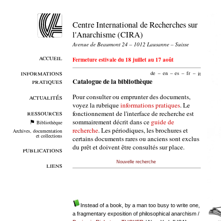
Centre International de Recherches sur
l'Anarchisme (CIRA)
Avenue de Beaumont 24 – 1012 Lausanne – Suisse
accueil
Fermeture estivale du 18 juillet au 17 août
informations
de
–
en
–
es
–
fr
–
it
pratiques
Catalogue de la bibliothèque
Pour consulter ou emprunter des documents,
actualités
voyez la rubrique
informations pratiques
. Le
ressources
fonctionnement de l'interface de recherche est
sommairement décrit dans ce
guide de
Bibliothèque
recherche
. Les périodiques, les brochures et
Archives, documentation
et collections
certains documents rares ou anciens sont exclus
du prêt et doivent être consultés sur place.
publications
Nouvelle recherche
liens
Instead of a book, by a man too busy to write one,
a fragmentary exposition of philosophical anarchism
/