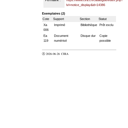
lvl=notice_display&id=14386
Exemplaires (2)
Cote
Support
Section
Statut
Xa
Imprimé
Bibliothèque
Prêt exclu
006
Ea
Document
Disque dur
Copie
119
numérisé
possible
Ⓐ 2026-06-26
CIRA
valider