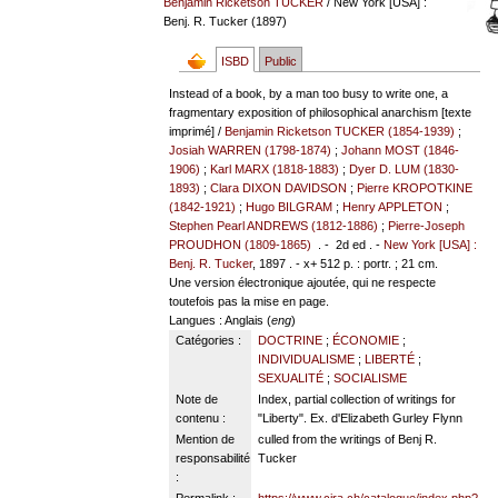
Benjamin Ricketson TUCKER
/ New York [USA] :
Benj. R. Tucker (1897)
ISBD
Public
Instead of a book, by a man too busy to write one, a
fragmentary exposition of philosophical anarchism [texte
imprimé] /
Benjamin Ricketson TUCKER (1854-1939)
;
Josiah WARREN (1798-1874)
;
Johann MOST (1846-
1906)
;
Karl MARX (1818-1883)
;
Dyer D. LUM (1830-
1893)
;
Clara DIXON DAVIDSON
;
Pierre KROPOTKINE
(1842-1921)
;
Hugo BILGRAM
;
Henry APPLETON
;
Stephen Pearl ANDREWS (1812-1886)
;
Pierre-Joseph
PROUDHON (1809-1865)
. - 2d ed . -
New York [USA] :
Benj. R. Tucker
, 1897 . - x+ 512 p. : portr. ; 21 cm.
Une version électronique ajoutée, qui ne respecte
toutefois pas la mise en page.
Langues
: Anglais (
eng
)
Catégories :
DOCTRINE
;
ÉCONOMIE
;
INDIVIDUALISME
;
LIBERTÉ
;
SEXUALITÉ
;
SOCIALISME
Note de
Index, partial collection of writings for
contenu :
"Liberty". Ex. d'Elizabeth Gurley Flynn
Mention de
culled from the writings of Benj R.
responsabilité
Tucker
:
Permalink :
https://www.cira.ch/catalogue/index.php?