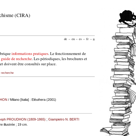
archisme (CIRA)
de
–
en
–
es
–
fr
–
it
ubrique
informations pratiques
. Le fonctionnement de
e
guide de recherche
. Les périodiques, les brochures et
et doivent être consultés sur place.
e recherche
DHON
/ Milano [Italia] : Elèuthera (2001)
oseph PROUDHON (1809-1865)
;
Giampietro N. BERTI
re illustrée ; 19 cm.