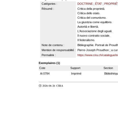
Catégories :
DOCTRINE
;
ÉTAT
;
PROPRIÉ
Résumé :
Critica della proprietà.
Critica dello stato.
Critica del comunismo.
La giustizia come equilibrio.
Autorità e libertà.
L'Associazione degli uguali.
Il nuovo contratto sociale.
Il federalismo.
Note de contenu :
Bibliographie. Portrait de Prou
Mention de responsabilité :
Pierre-Joseph Proudhon ; a cura
Permalink :
https://www.cira.ch/catalogue/
Exemplaires (1)
Cote
Support
Section
Ai 0784
Imprimé
Bibliothèq
Ⓐ 2026-06-26
CIRA
valider