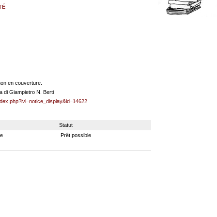
TÉ
dhon en couverture.
 di Giampietro N. Berti
index.php?lvl=notice_display&id=14622
Statut
ue
Prêt possible