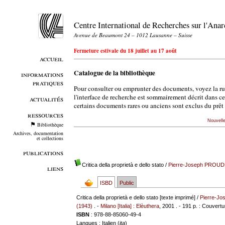
Centre International de Recherches sur l'An
Avenue de Beaumont 24 – 1012 Lausanne – Suisse
Fermeture estivale du 18 juillet au 17 août
accueil
Catalogue de la bibliothèque
informations
pratiques
Pour consulter ou emprunter des documents, voyez la r
l'interface de recherche est sommairement décrit dans c
actualités
certains documents rares ou anciens sont exclus du prêt 
ressources
Nouvell
Bibliothèque
Archives, documentation
et collections
publications
Critica della proprietà e dello stato
/
Pierre-Joseph PROU
liens
ISBD
Public
Critica della proprietà e dello stato [texte imprimé] /
Pierre-J
(1943)
. -
Milano [Italia] : Elèuthera
, 2001 . - 191 p. : Couvertu
ISBN
: 978-88-85060-49-4
Langues
: Italien (
ita
)