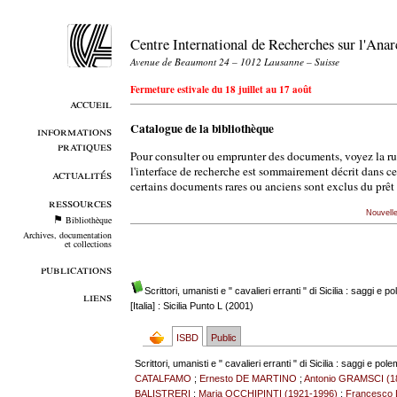
Centre International de Recherches sur l'An
Avenue de Beaumont 24 – 1012 Lausanne – Suisse
Fermeture estivale du 18 juillet au 17 août
accueil
Catalogue de la bibliothèque
informations
pratiques
Pour consulter ou emprunter des documents, voyez la r
l'interface de recherche est sommairement décrit dans c
actualités
certains documents rares ou anciens sont exclus du prêt 
ressources
Nouvell
Bibliothèque
Archives, documentation
et collections
publications
Scrittori, umanisti e " cavalieri erranti " di Sicilia : saggi e p
liens
[Italia] : Sicilia Punto L (2001)
ISBD
Public
Scrittori, umanisti e " cavalieri erranti " di Sicilia : saggi e pol
CATALFAMO
;
Ernesto DE MARTINO
;
Antonio GRAMSCI (1
BALISTRERI
;
Maria OCCHIPINTI (1921-1996)
;
Francesco