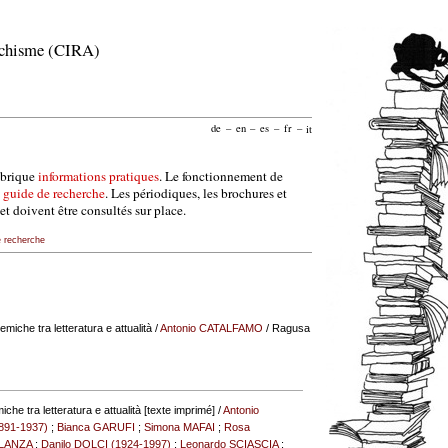
archisme (CIRA)
de
–
en
–
es
–
fr
–
it
ubrique
informations pratiques
. Le fonctionnement de
e
guide de recherche
. Les périodiques, les brochures et
et doivent être consultés sur place.
e recherche
olemiche tra letteratura e attualità
/
Antonio CATALFAMO
/ Ragusa
emiche tra letteratura e attualità [texte imprimé] /
Antonio
891-1937)
;
Bianca GARUFI
;
Simona MAFAI
;
Rosa
 LANZA
;
Danilo DOLCI (1924-1997)
;
Leonardo SCIASCIA
;