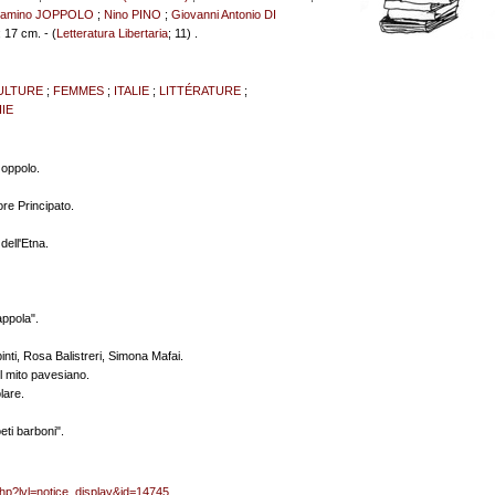
iamino JOPPOLO
;
Nino PINO
;
Giovanni Antonio DI
; 17 cm. - (
Letteratura Libertaria
; 11) .
ULTURE
;
FEMMES
;
ITALIE
;
LITTÉRATURE
;
IE
Joppolo.
re Principato.
 dell'Etna.
appola".
inti, Rosa Balistreri, Simona Mafai.
 il mito pavesiano.
lare.
oeti barboni".
php?lvl=notice_display&id=14745