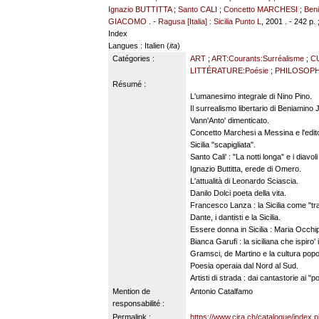
Ignazio BUTTITTA
;
Santo CALI
;
Concetto MARCHESI
;
Ben
GIACOMO
. -
Ragusa [Italia] : Sicilia Punto L
, 2001 . - 242 p. 
Index
Langues
: Italien (
ita
)
Catégories :
ART
;
ART:Courants:Surréalisme
;
C
LITTÉRATURE:Poésie
;
PHILOSOPH
Résumé :
L'umanesimo integrale di Nino Pino.
Il surrealismo libertario di Beniamino 
Vann'Anto' dimenticato.
Concetto Marchesi a Messina e l'edito
Sicilia "scapigliata".
Santo Cali' : "La notti longa" e i diavoli
Ignazio Buttitta, erede di Omero.
L'attualità di Leonardo Sciascia.
Danilo Dolci poeta della vita.
Francesco Lanza : la Sicilia come "tr
Dante, i dantisti e la Sicilia.
Essere donna in Sicilia : Maria Occhip
Bianca Garufi : la siciliana che ispiro'
Gramsci, de Martino e la cultura popo
Poesia operaia dal Nord al Sud.
Artisti di strada : dai cantastorie ai "p
Mention de
Antonio Catalfamo
responsabilité :
Permalink :
https://www.cira.ch/catalogue/index.