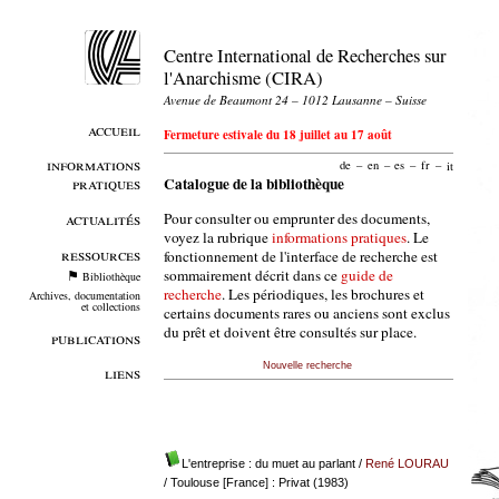
Centre International de Recherches sur
l'Anarchisme (CIRA)
Avenue de Beaumont 24 – 1012 Lausanne – Suisse
accueil
Fermeture estivale du 18 juillet au 17 août
informations
de
–
en
–
es
–
fr
–
it
pratiques
Catalogue de la bibliothèque
Pour consulter ou emprunter des documents,
actualités
voyez la rubrique
informations pratiques
. Le
ressources
fonctionnement de l'interface de recherche est
sommairement décrit dans ce
guide de
Bibliothèque
recherche
. Les périodiques, les brochures et
Archives, documentation
et collections
certains documents rares ou anciens sont exclus
du prêt et doivent être consultés sur place.
publications
Nouvelle recherche
liens
L'entreprise : du muet au parlant
/
René LOURAU
/ Toulouse [France] : Privat (1983)