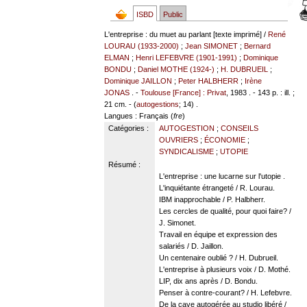
ISBD
Public
L'entreprise : du muet au parlant [texte imprimé] /
René
LOURAU (1933-2000)
;
Jean SIMONET
;
Bernard
ELMAN
;
Henri LEFEBVRE (1901-1991)
;
Dominique
BONDU
;
Daniel MOTHE (1924-)
;
H. DUBRUEIL
;
Dominique JAILLON
;
Peter HALBHERR
;
Irène
JONAS
. -
Toulouse [France] : Privat
, 1983 . - 143 p. : ill. ;
21 cm. - (
autogestions
; 14) .
Langues
: Français (
fre
)
Catégories :
AUTOGESTION
;
CONSEILS
OUVRIERS
;
ÉCONOMIE
;
SYNDICALISME
;
UTOPIE
Résumé :
L'entreprise : une lucarne sur l'utopie .
L'inquiétante étrangeté / R. Lourau.
IBM inapprochable / P. Halbherr.
Les cercles de qualité, pour quoi faire? /
J. Simonet.
Travail en équipe et expression des
salariés / D. Jaillon.
Un centenaire oublié ? / H. Dubrueil.
L'entreprise à plusieurs voix / D. Mothé.
LIP, dix ans après / D. Bondu.
Penser à contre-courant? / H. Lefebvre.
De la cave autogérée au studio libéré /