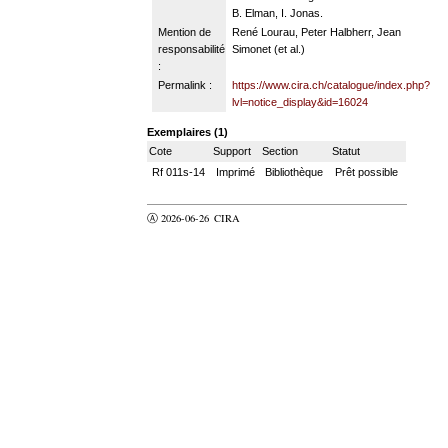
B. Elman, I. Jonas.
Mention de
René Lourau, Peter Halbherr, Jean
responsabilité
Simonet (et al.)
:
Permalink :
https://www.cira.ch/catalogue/index.php?
lvl=notice_display&id=16024
Exemplaires (1)
Cote
Support
Section
Statut
Rf 011s-14
Imprimé
Bibliothèque
Prêt possible
Ⓐ 2026-06-26
CIRA
valider