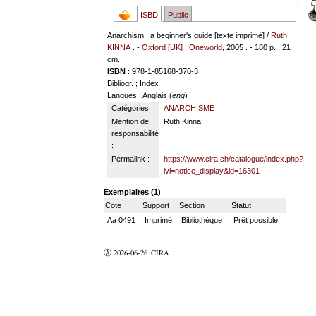
ISBD
Public
Anarchism : a beginner's guide [texte imprimé] /
Ruth
KINNA
. -
Oxford [UK] : Oneworld
, 2005 . - 180 p. ; 21
cm.
ISBN
: 978-1-85168-370-3
Bibliogr. ; Index
Langues
: Anglais (
eng
)
Catégories :
ANARCHISME
Mention de
Ruth Kinna
responsabilité
:
Permalink :
https://www.cira.ch/catalogue/index.php?
lvl=notice_display&id=16301
Exemplaires (1)
Cote
Support
Section
Statut
Aa 0491
Imprimé
Bibliothèque
Prêt possible
Ⓐ 2026-06-26
CIRA
valider