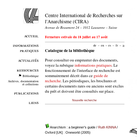
Centre International de Recherches sur
l'Anarchisme (CIRA)
Avenue de Beaumont 24 – 1012 Lausanne – Suisse
accueil
Fermeture estivale du 18 juillet au 17 août
informations
de
–
en
–
es
–
fr
–
it
pratiques
Catalogue de la bibliothèque
Pour consulter ou emprunter des documents,
actualités
voyez la rubrique
informations pratiques
. Le
ressources
fonctionnement de l'interface de recherche est
sommairement décrit dans ce
guide de
Bibliothèque
recherche
. Les périodiques, les brochures et
Archives, documentation
et collections
certains documents rares ou anciens sont exclus
du prêt et doivent être consultés sur place.
publications
Nouvelle recherche
liens
Anarchism : a beginner's guide
/
Ruth KINNA
/
Oxford [UK] : Oneworld (2005)