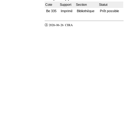
Cote
Support
Section
Statut
Be 335
Imprimé
Bibliothèque
Prêt possible
Ⓐ 2026-06-26
CIRA
valider