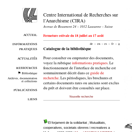
Centre International de Recherches sur
l'Anarchisme (CIRA)
Avenue de Beaumont 24 – 1012 Lausanne – Suisse
accueil
Fermeture estivale du 18 juillet au 17 août
informations
de
–
en
–
es
–
fr
–
it
pratiques
Catalogue de la bibliothèque
Pour consulter ou emprunter des documents,
actualités
voyez la rubrique
informations pratiques
. Le
ressources
fonctionnement de l'interface de recherche est
sommairement décrit dans ce
guide de
Bibliothèque
recherche
. Les périodiques, les brochures et
Archives, documentation
et collections
certains documents rares ou anciens sont exclus
du prêt et doivent être consultés sur place.
publications
Nouvelle recherche
liens
El forjament de la solidaritat ; Mutualitats,
cooperatives, societats obreres i recreatives a