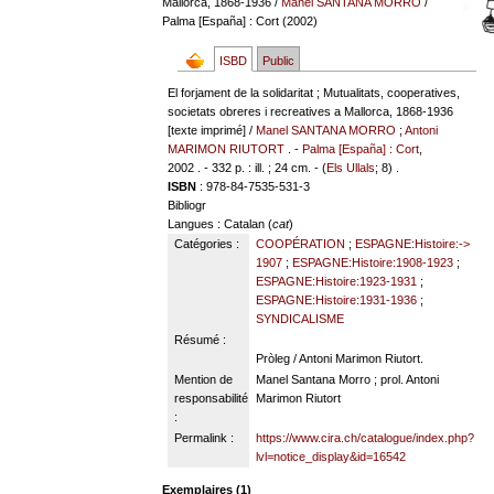
Mallorca, 1868-1936
/
Manel SANTANA MORRO
/
Palma [España] : Cort (2002)
ISBD
Public
El forjament de la solidaritat ; Mutualitats, cooperatives,
societats obreres i recreatives a Mallorca, 1868-1936
[texte imprimé] /
Manel SANTANA MORRO
;
Antoni
MARIMON RIUTORT
. -
Palma [España] : Cort
,
2002 . - 332 p. : ill. ; 24 cm. - (
Els Ullals
; 8) .
ISBN
: 978-84-7535-531-3
Bibliogr
Langues
: Catalan (
cat
)
Catégories :
COOPÉRATION
;
ESPAGNE:Histoire:->
1907
;
ESPAGNE:Histoire:1908-1923
;
ESPAGNE:Histoire:1923-1931
;
ESPAGNE:Histoire:1931-1936
;
SYNDICALISME
Résumé :
Pròleg / Antoni Marimon Riutort.
Mention de
Manel Santana Morro ; prol. Antoni
responsabilité
Marimon Riutort
:
Permalink :
https://www.cira.ch/catalogue/index.php?
lvl=notice_display&id=16542
Exemplaires (1)