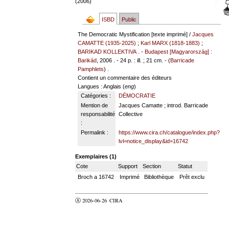
(2006)
ISBD
Public
The Democratic Mystification [texte imprimé] /
Jacques
CAMATTE (1935-2025)
;
Karl MARX (1818-1883)
;
BARIKAD KOLLEKTIVA
. -
Budapest [Magyarország] :
Barikád
, 2006 . - 24 p. : ill. ; 21 cm. - (
Barricade
Pamphlets
) .
Contient un commentaire des éditeurs
Langues
: Anglais (
eng
)
Catégories :
DÉMOCRATIE
Mention de
Jacques Camatte ; introd. Barricade
responsabilité
Collective
:
Permalink :
https://www.cira.ch/catalogue/index.php?
lvl=notice_display&id=16742
Exemplaires (1)
Cote
Support
Section
Statut
Broch a 16742
Imprimé
Bibliothèque
Prêt exclu
Ⓐ 2026-06-26
CIRA
valider