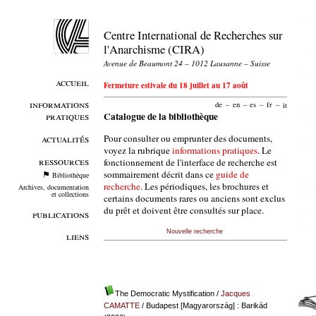
Centre International de Recherches sur
l'Anarchisme (CIRA)
Avenue de Beaumont 24 – 1012 Lausanne – Suisse
accueil
Fermeture estivale du 18 juillet au 17 août
informations
de
–
en
–
es
–
fr
–
it
pratiques
Catalogue de la bibliothèque
Pour consulter ou emprunter des documents,
actualités
voyez la rubrique
informations pratiques
. Le
ressources
fonctionnement de l'interface de recherche est
sommairement décrit dans ce
guide de
Bibliothèque
recherche
. Les périodiques, les brochures et
Archives, documentation
et collections
certains documents rares ou anciens sont exclus
du prêt et doivent être consultés sur place.
publications
Nouvelle recherche
liens
The Democratic Mystification
/
Jacques
CAMATTE
/ Budapest [Magyarország] : Barikád