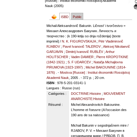
[Russie] : Institut ékonomiki Rossijskoj Akademii
Nauk (2005)
ISBD
Public
Michail Aleksandrovič Bakunin. Ličnost' i tvorčestvo =
Михаил Александрович Бакунин. Личность и
творчество : (k 190-letiju so dnja roždenija) [texte
imprimé] /
N. K. FIGUROVSKAJA
;
Pëtr Vladimirovič
RJABOV
;
Pavel Ivanovič TALEROV
;
Aleksej Nikolaevič
GARJAVIN
;
Dimitrij Ivanovič RUBLËV
;
Arthur
HOLITSCHER
;
Vadim DAMIER
;
Pierre KROPOTKINE
(1842-1921)
;
S. F UDARCEV
;
Natal'ja Michajlovna
PIRUMOVA (1923-1997)
;
Michel BAKOUNINE (1814-
1876)
. -
Moskva [Russie] : Institut ékonomiki Rossijskoj
Akademii Nauk
, 2005 . - 372 p. ; 20 cm.
ISBN
: 978-5-201-03141-1
Langues
: Russe (
rus
)
Catégories :
DOCTRINE:Histoire
;
MOUVEMENT
ANARCHISTE:Histoire
Résumé :
Michel Alexandrovitch Bakounine.
L'homme et l'oeuvre (A l'occasion des
190 ans de sa naissance)
Michail Bakunin v segodnjašnem mire /
RJABOV, P. V. = Михаил Бакунин в
сегодняшнем мире / РЯБОВ, П. В.