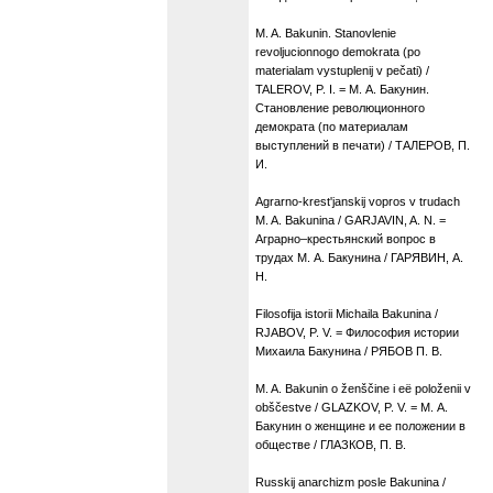
M. A. Bakunin. Stanovlenie
revoljucionnogo demokrata (po
materialam vystuplenij v pečati) /
TALEROV, P. I. = М. А. Бакунин.
Становление революционного
демократа (по материалам
выступлений в печати) / ТАЛЕРОВ, П.
И.
Agrarno-krest'janskij vopros v trudach
M. A. Bakunina / GARJAVIN, A. N. =
Аграрно–крестьянский вопрос в
трудах М. А. Бакунина / ГАРЯВИН, А.
Н.
Filosofija istorii Michaila Bakunina /
RJABOV, P. V. = Философия истории
Михаила Бакунина / РЯБОВ П. В.
M. A. Bakunin o ženščine i eë položenii v
obščestve / GLAZKOV, P. V. = М. А.
Бакунин о женщине и ее положении в
обществе / ГЛАЗКОВ, П. В.
Russkij anarchizm posle Bakunina /