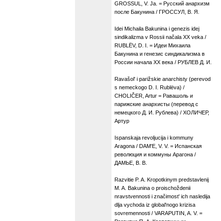
GROSSUL, V. Ja. = Русский анархизм
после Бакунина / ГРОССУЛ, В. Я.
Idei Michaila Bakunina i genezis idej
sindikalizma v Rossii načala XX veka /
RUBLËV, D. I. = Идеи Михаила
Бакунина и генезис синдикализма в
России начала XX века / РУБЛЕВ Д. И.
Ravašol' i parižskie anarchisty (perevod
s nemeckogo D. I. Rublëva) /
CHOLIČER, Artur = Равашоль и
парижские анархисты (перевод с
немецкого Д. И. Рублева) / ХОЛИЧЕР,
Артур
Ispanskaja revoljucija i kommuny
Aragona / DAM'E, V. V. = Испанская
революция и коммуны Арагона /
ДАМЬЕ, В. В.
Razvitie P. A. Kropotkinym predstavlenij
M. A. Bakunina o proischoždenii
nravstvennosti i značimost' ich nasledija
dlja vychoda iz global'nogo krizisa
sovremennosti / VARAPUTIN, A. V. =