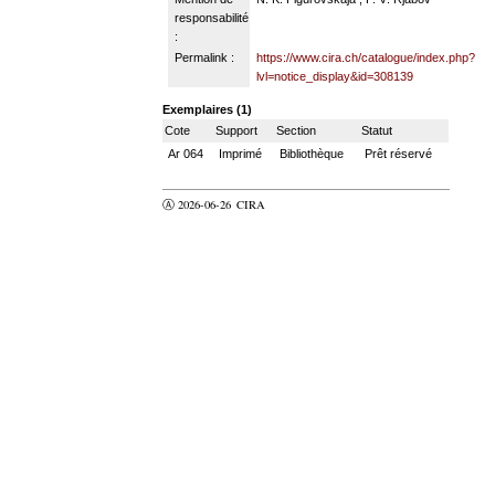
responsabilité
:
Permalink :
https://www.cira.ch/catalogue/index.php?
lvl=notice_display&id=308139
Exemplaires (1)
Cote
Support
Section
Statut
Ar 064
Imprimé
Bibliothèque
Prêt réservé
Ⓐ 2026-06-26
CIRA
valider