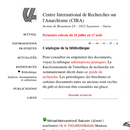
Centre International de Recherches sur
l'Anarchisme (CIRA)
Avenue de Beaumont 24 – 1012 Lausanne – Suisse
accueil
Fermeture estivale du 18 juillet au 17 août
informations
de
–
en
–
es
–
fr
–
it
pratiques
Catalogue de la bibliothèque
Pour consulter ou emprunter des documents,
actualités
voyez la rubrique
informations pratiques
. Le
ressources
fonctionnement de l'interface de recherche est
sommairement décrit dans ce
guide de
Bibliothèque
recherche
. Les périodiques, les brochures et
Archives, documentation
et collections
certains documents rares ou anciens sont exclus
du prêt et doivent être consultés sur place.
publications
Nouvelle recherche
liens
Michail Aleksandrovič Bakunin. Ličnost' i
tvorčestvo
/
N. K. FIGUROVSKAJA
/ Moskva