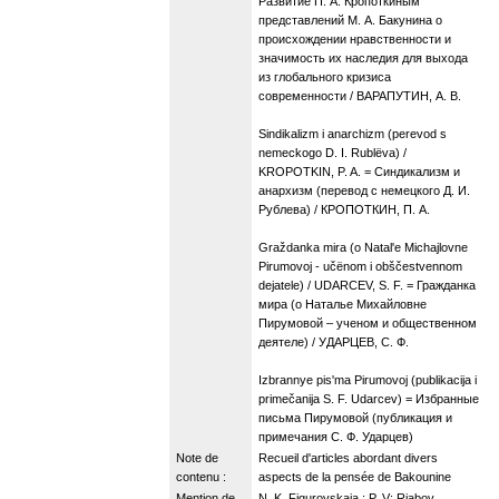
Развитие П. А. Кропоткиным
представлений М. А. Бакунина о
происхождении нравственности и
значимость их наследия для выхода
из глобального кризиса
современности / ВАРАПУТИН, А. В.
Sindikalizm i anarchizm (perevod s
nemeckogo D. I. Rublëva) /
KROPOTKIN, P. A. = Синдикализм и
анархизм (перевод с немецкого Д. И.
Рублева) / КРОПОТКИН, П. А.
Graždanka mira (o Natal'e Michajlovne
Pirumovoj - učënom i obščestvennom
dejatele) / UDARCEV, S. F. = Гражданка
мира (о Наталье Михайловне
Пирумовой – ученом и общественном
деятеле) / УДАРЦЕВ, С. Ф.
Izbrannye pis'ma Pirumovoj (publikacija i
primečanija S. F. Udarcev) = Избранные
письма Пирумовой (публикация и
примечания С. Ф. Ударцев)
Note de
Recueil d'articles abordant divers
contenu :
aspects de la pensée de Bakounine
Mention de
N. K. Figurovskaja ; P. V: Rjabov