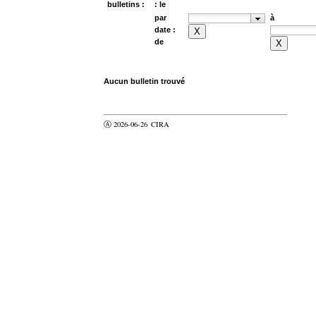
bulletins :
: le
par
à
date :
de
Aucun bulletin trouvé
Ⓐ 2026-06-26
CIRA
valider