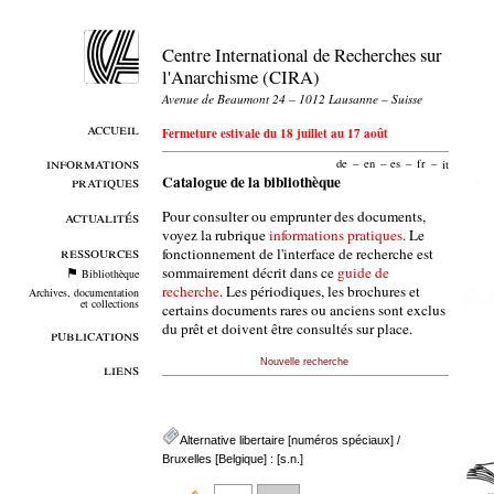
Centre International de Recherches sur
l'Anarchisme (CIRA)
Avenue de Beaumont 24 – 1012 Lausanne – Suisse
accueil
Fermeture estivale du 18 juillet au 17 août
informations
de
–
en
–
es
–
fr
–
it
pratiques
Catalogue de la bibliothèque
Pour consulter ou emprunter des documents,
actualités
voyez la rubrique
informations pratiques
. Le
ressources
fonctionnement de l'interface de recherche est
sommairement décrit dans ce
guide de
Bibliothèque
recherche
. Les périodiques, les brochures et
Archives, documentation
et collections
certains documents rares ou anciens sont exclus
du prêt et doivent être consultés sur place.
publications
Nouvelle recherche
liens
Alternative libertaire [numéros spéciaux]
/
Bruxelles [Belgique] : [s.n.]