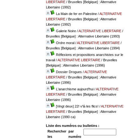
LIBERTAIRE
/ Bruxelles [Belgique] : Alternative
Libertaire (1992)
La Main de fer en Palestine
/
ALTERNATIVE
LIBERTAIRE
/ Bruxelles [Belgique] : Alternative
Libertaire (1992)
Galerie Noire
/
ALTERNATIVE LIBERTAIRE
/
Bruxelles [Belgique] : Alternative Libertaire (1993)
Ordre moral
/
ALTERNATIVE LIBERTAIRE
/
Bruxelles [Belgique] : Alternative Libertaire (1994)
Réflexions et propositions anarchistes sur le
travail
/
ALTERNATIVE LIBERTAIRE
/ Bruxelles
[Belgique] : Alternative Libertaire (1996)
Dossier Drogues
/
ALTERNATIVE
LIBERTAIRE
/ Bruxelles [Belgique] : Alternative
Libertaire (1996)
L'anarchisme aujourd'hui
/
ALTERNATIVE
LIBERTAIRE
/ Bruxelles [Belgique] : Alternative
Libertaire (1996)
[Vingt deux] 22! v'là les flics!
/
ALTERNATIVE
LIBERTAIRE
/ Bruxelles [Belgique] : Alternative
Libertaire (1990 ca)
Liste des numéros ou bulletins :
Rechercher
par
les
numéro