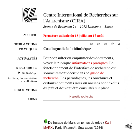
Centre International de Recherches sur
l'Anarchisme (CIRA)
Avenue de Beaumont 24 – 1012 Lausanne – Suisse
accueil
Fermeture estivale du 18 juillet au 17 août
informations
de
–
en
–
es
–
fr
–
it
pratiques
Catalogue de la bibliothèque
Pour consulter ou emprunter des documents,
actualités
voyez la rubrique
informations pratiques
. Le
ressources
fonctionnement de l'interface de recherche est
sommairement décrit dans ce
guide de
Bibliothèque
recherche
. Les périodiques, les brochures et
Archives, documentation
et collections
certains documents rares ou anciens sont exclus
du prêt et doivent être consultés sur place.
publications
Nouvelle recherche
liens
De l'usage de Marx en temps de crise
/
Karl
MARX
/ Paris [France] : Spartacus (1984)