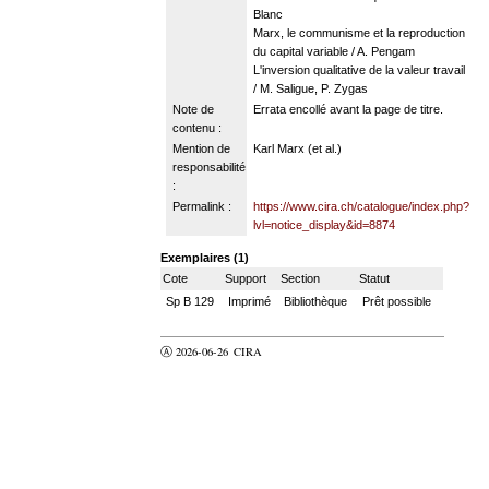
Blanc
Marx, le communisme et la reproduction
du capital variable / A. Pengam
L'inversion qualitative de la valeur travail
/ M. Saligue, P. Zygas
Note de
Errata encollé avant la page de titre.
contenu :
Mention de
Karl Marx (et al.)
responsabilité
:
Permalink :
https://www.cira.ch/catalogue/index.php?
lvl=notice_display&id=8874
Exemplaires (1)
Cote
Support
Section
Statut
Sp B 129
Imprimé
Bibliothèque
Prêt possible
Ⓐ 2026-06-26
CIRA
valider