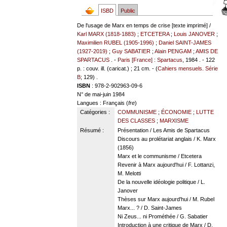
ISBD
Public
De l'usage de Marx en temps de crise [texte imprimé] /
Karl MARX (1818-1883)
;
ETCETERA
;
Louis JANOVER
;
Maximilien RUBEL (1905-1996)
;
Daniel SAINT-JAMES
(1927-2019)
;
Guy SABATIER
;
Alain PENGAM
;
AMIS DE
SPARTACUS
. -
Paris [France] : Spartacus
, 1984 . - 122
p. : couv. ill. (caricat.) ; 21 cm. - (
Cahiers mensuels. Série
B
; 129) .
ISBN
: 978-2-902963-09-6
N° de mai-juin 1984
Langues
: Français (
fre
)
Catégories :
COMMUNISME
;
ÉCONOMIE
;
LUTTE
DES CLASSES
;
MARXISME
Résumé :
Présentation / Les Amis de Spartacus
Discours au prolétariat anglais / K. Marx
(1856)
Marx et le communisme / Etcetera
Revenir à Marx aujourd'hui / F. Lottanzi,
M. Melotti
De la nouvelle idéologie politique / L.
Janover
Thèses sur Marx aujourd'hui / M. Rubel
Marx... ? / D. Saint-James
Ni Zeus... ni Prométhée / G. Sabatier
Introduction à une critique de Marx / D.