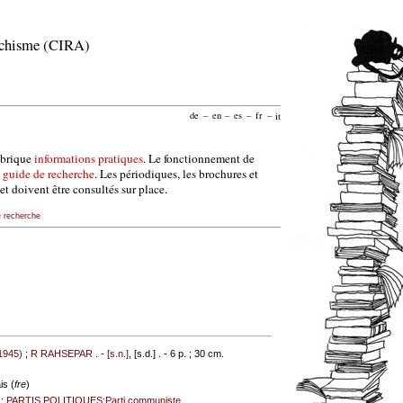
archisme (CIRA)
de
–
en
–
es
–
fr
–
it
ubrique
informations pratiques
. Le fonctionnement de
e
guide de recherche
. Les périodiques, les brochures et
et doivent être consultés sur place.
e recherche
1945)
;
R RAHSEPAR
. -
[s.n.]
, [s.d.] . - 6 p. ; 30 cm.
is (
fre
)
;
PARTIS POLITIQUES:Parti communiste