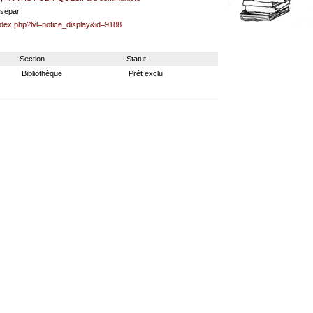
hsepar
ndex.php?lvl=notice_display&id=9188
Section
Statut
Bibliothèque
Prêt exclu