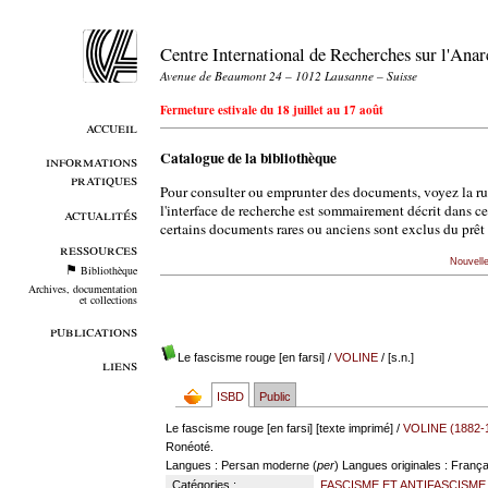
Centre International de Recherches sur l'An
Avenue de Beaumont 24 – 1012 Lausanne – Suisse
Fermeture estivale du 18 juillet au 17 août
accueil
Catalogue de la bibliothèque
informations
pratiques
Pour consulter ou emprunter des documents, voyez la r
l'interface de recherche est sommairement décrit dans c
actualités
certains documents rares ou anciens sont exclus du prêt 
ressources
Nouvell
Bibliothèque
Archives, documentation
et collections
publications
Le fascisme rouge [en farsi]
/
VOLINE
/ [s.n.]
liens
ISBD
Public
Le fascisme rouge [en farsi] [texte imprimé] /
VOLINE (1882-
Ronéoté.
Langues
: Persan moderne (
per
)
Langues originales
: França
Catégories :
FASCISME ET ANTIFASCISME