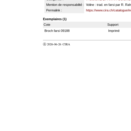
Mention de responsabilité :
Voline : trad. en farsi par R. Ra
Permalink :
https://www.cira.ch/catalogue/i
Exemplaires (1)
Cote
Support
Broch farsi 09188
Imprimé
Ⓐ 2026-06-26
CIRA
valider