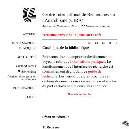
Centre International de Recherches sur
l'Anarchisme (CIRA)
Avenue de Beaumont 24 – 1012 Lausanne – Suisse
accueil
Fermeture estivale du 18 juillet au 17 août
informations
de
–
en
–
es
–
fr
–
it
pratiques
Catalogue de la bibliothèque
Pour consulter ou emprunter des documents,
actualités
voyez la rubrique
informations pratiques
. Le
ressources
fonctionnement de l'interface de recherche est
sommairement décrit dans ce
guide de
Bibliothèque
recherche
. Les périodiques, les brochures et
Archives, documentation
et collections
certains documents rares ou anciens sont exclus
du prêt et doivent être consultés sur place.
publications
Nouvelle recherche
liens
Détail de l'éditeur
F. Reusser