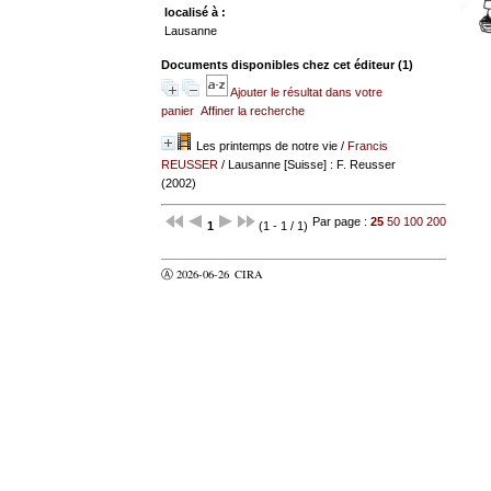
localisé à :
Lausanne
Documents disponibles chez cet éditeur (
1
)
Ajouter le résultat dans votre
panier
Affiner la recherche
Les printemps de notre vie
/
Francis
REUSSER
/ Lausanne [Suisse] : F. Reusser
(2002)
Par page :
25
50
100
200
1
(1 - 1 / 1)
Ⓐ 2026-06-26
CIRA
valider