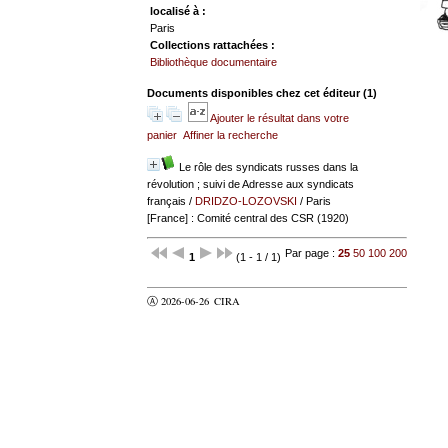
localisé à :
Paris
Collections rattachées :
Bibliothèque documentaire
Documents disponibles chez cet éditeur (
1
)
Ajouter le résultat dans votre
panier
Affiner la recherche
Le rôle des syndicats russes dans la
révolution ; suivi de Adresse aux syndicats
français
/
DRIDZO-LOZOVSKI
/ Paris
[France] : Comité central des CSR (1920)
Par page :
25
50
100
200
1
(1 - 1 / 1)
Ⓐ 2026-06-26
CIRA
valider