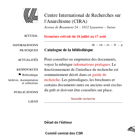
Centre International de Recherches sur
l'Anarchisme (CIRA)
Avenue de Beaumont 24 – 1012 Lausanne – Suisse
accueil
Fermeture estivale du 18 juillet au 17 août
informations
de
–
en
–
es
–
fr
–
it
pratiques
Catalogue de la bibliothèque
Pour consulter ou emprunter des documents,
actualités
voyez la rubrique
informations pratiques
. Le
ressources
fonctionnement de l'interface de recherche est
sommairement décrit dans ce
guide de
Bibliothèque
recherche
. Les périodiques, les brochures et
Archives, documentation
et collections
certains documents rares ou anciens sont exclus
du prêt et doivent être consultés sur place.
publications
Nouvelle recherche
liens
Détail de l'éditeur
Comité central des CSR