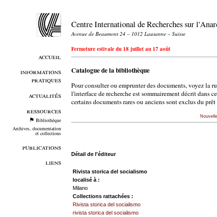
Centre International de Recherches sur l'An
Avenue de Beaumont 24 – 1012 Lausanne – Suisse
Fermeture estivale du 18 juillet au 17 août
accueil
Catalogue de la bibliothèque
informations
pratiques
Pour consulter ou emprunter des documents, voyez la r
l'interface de recherche est sommairement décrit dans c
actualités
certains documents rares ou anciens sont exclus du prêt 
ressources
Nouvell
Bibliothèque
Archives, documentation
et collections
publications
Détail de l'éditeur
liens
Rivista storica del socialismo
localisé à :
Milano
Collections rattachées :
Rivista storica del socialismo
rivista storica del socialismo