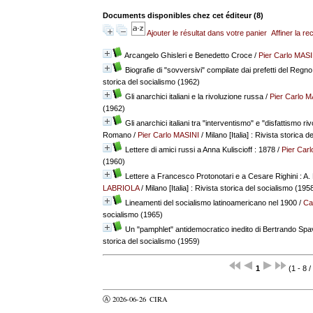
Documents disponibles chez cet éditeur (
8
)
Ajouter le résultat dans votre panier
Affiner la r
Arcangelo Ghisleri e Benedetto Croce
/
Pier Carlo MASI
Biografie di "sovversivi" compilate dai prefetti del Regno d'
storica del socialismo (1962)
Gli anarchici italiani e la rivoluzione russa
/
Pier Carlo M
(1962)
Gli anarchici italiani tra "interventismo" e "disfattismo ri
Romano
/
Pier Carlo MASINI
/ Milano [Italia] : Rivista storica 
Lettere di amici russi a Anna Kuliscioff : 1878
/
Pier Car
(1960)
Lettere a Francesco Protonotari e a Cesare Righini : A. 
LABRIOLA
/ Milano [Italia] : Rivista storica del socialismo (195
Lineamenti del socialismo latinoamericano nel 1900
/
Ca
socialismo (1965)
Un "pamphlet" antidemocratico inedito di Bertrando Spa
storica del socialismo (1959)
1
(1 - 8 /
Ⓐ 2026-06-26
CIRA
valider