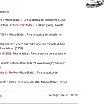
echerche
NI
/ Milano [Italia] : Rivista storica del socialismo (1963)
Italia : I
/
Pier Carlo MASINI
/ Milano [Italia] : Rivista
ASINI
/ Milano [Italia] : Rivista storica del socialismo
voluzionario" : lettera alla redazione con risposta di Aldo
del socialismo (1959)
lo MASINI
/ Milano [Italia] : Rivista storica del socialismo
Labriola collaboratore della "Nuova antologia)
/
Antonio
8)
rlos M. RAMA
/ Milano [Italia] : Rivista storica del
venta : 1880
/
Pier Carlo MASINI
/ Milano [Italia] : Rivista
Par page :
25
50
100
200
 8)