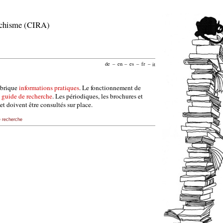
archisme (CIRA)
de
–
en
–
es
–
fr
–
it
ubrique
informations pratiques
. Le fonctionnement de
e
guide de recherche
. Les périodiques, les brochures et
et doivent être consultés sur place.
e recherche