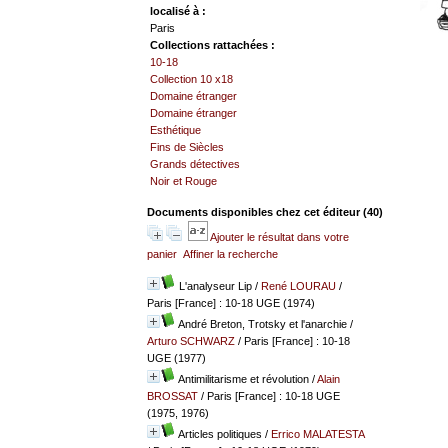
localisé à :
Paris
Collections rattachées :
10-18
Collection 10 x18
Domaine étranger
Domaine étranger
Esthétique
Fins de Siècles
Grands détectives
Noir et Rouge
Documents disponibles chez cet éditeur (
40
)
Ajouter le résultat dans votre
panier
Affiner la recherche
L'analyseur Lip
/
René LOURAU
/
Paris [France] : 10-18 UGE (1974)
André Breton, Trotsky et l'anarchie
/
Arturo SCHWARZ
/ Paris [France] : 10-18
UGE (1977)
Antimilitarisme et révolution
/
Alain
BROSSAT
/ Paris [France] : 10-18 UGE
(1975, 1976)
Articles politiques
/
Errico MALATESTA