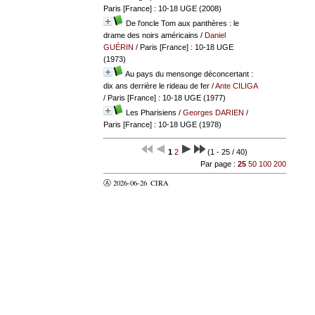
Paris [France] : 10-18 UGE (2008)
De l'oncle Tom aux panthères : le
drame des noirs américains
/
Daniel
GUÉRIN
/ Paris [France] : 10-18 UGE
(1973)
Au pays du mensonge déconcertant :
dix ans derrière le rideau de fer
/
Ante CILIGA
/ Paris [France] : 10-18 UGE (1977)
Les Pharisiens
/
Georges DARIEN
/
Paris [France] : 10-18 UGE (1978)
1
2
(1 - 25 / 40)
Par page :
25
50
100
200
Ⓐ 2026-06-26
CIRA
valider