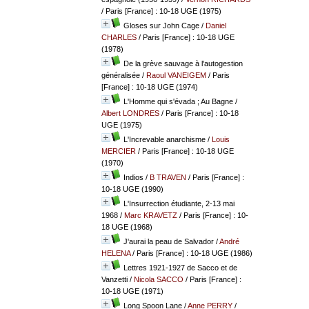
/ Paris [France] : 10-18 UGE (1975)
Gloses sur John Cage
/
Daniel
CHARLES
/ Paris [France] : 10-18 UGE
(1978)
De la grève sauvage à l'autogestion
généralisée
/
Raoul VANEIGEM
/ Paris
[France] : 10-18 UGE (1974)
L'Homme qui s'évada ; Au Bagne
/
Albert LONDRES
/ Paris [France] : 10-18
UGE (1975)
L'Increvable anarchisme
/
Louis
MERCIER
/ Paris [France] : 10-18 UGE
(1970)
Indios
/
B TRAVEN
/ Paris [France] :
10-18 UGE (1990)
L'Insurrection étudiante, 2-13 mai
1968
/
Marc KRAVETZ
/ Paris [France] : 10-
18 UGE (1968)
J'aurai la peau de Salvador
/
André
HELENA
/ Paris [France] : 10-18 UGE (1986)
Lettres 1921-1927 de Sacco et de
Vanzetti
/
Nicola SACCO
/ Paris [France] :
10-18 UGE (1971)
Long Spoon Lane
/
Anne PERRY
/