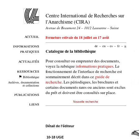
Centre International de Recherches sur
l'Anarchisme (CIRA)
Avenue de Beaumont 24 – 1012 Lausanne – Suisse
accueil
Fermeture estivale du 18 juillet au 17 août
informations
de
–
en
–
es
–
fr
–
it
pratiques
Catalogue de la bibliothèque
Pour consulter ou emprunter des documents,
actualités
voyez la rubrique
informations pratiques
. Le
ressources
fonctionnement de l'interface de recherche est
sommairement décrit dans ce
guide de
Bibliothèque
recherche
. Les périodiques, les brochures et
Archives, documentation
et collections
certains documents rares ou anciens sont exclus
du prêt et doivent être consultés sur place.
publications
Nouvelle recherche
liens
Détail de l'éditeur
10-18 UGE