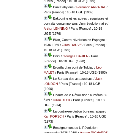
/ Paris [France] : 10-18 UGE (1979)
Baal Babylone
/
Fernando ARRABAL
/
Paris [France] : 10-18 UGE (1969)
Bakounine et les autres : esquisses et
portraits contemporains d'un révolutionnaire
/
Arthur LEHNING
/ Paris [France] : 10-18
UGE (1976)
Bilan, Contre-révolution en Espagne :
1936-1939
/
Gilles DAUVÉ
/ Paris [France] :
10-18 UGE (1979)
Biribi
/
Georges DARIEN
/ Paris
[France] : 10-18 UGE (1970)
Brouillard au pont de Tolbiac
/
Léo
MALET
/ Paris [France] : 10-18 UGE (1993)
Le Bureau des assassinats
/
Jack
LONDON
/ Paris [France] : 10-18 UGE
(1990)
Chants de la Révolution : numéros 36
à 89
/
Julian BECK
/ Paris [France] : 10-18
UGE (1974)
La contre-révolution bureaucratique
/
Karl KORSCH
/ Paris [France] : 10-18 UGE
(1973)
Enseignement de la Révolution
espagnole (1936-1939)
/
Vernon RICHARDS