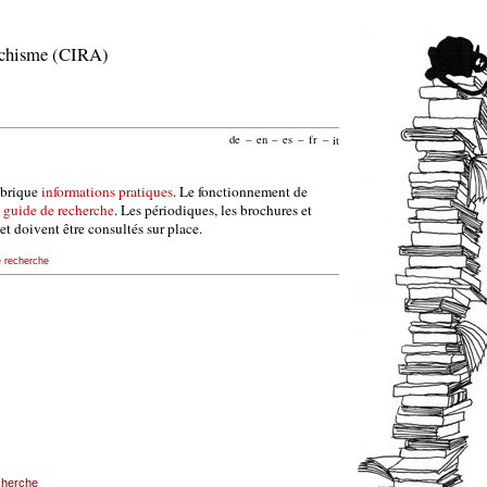
archisme (CIRA)
de
–
en
–
es
–
fr
–
it
ubrique
informations pratiques
. Le fonctionnement de
e
guide de recherche
. Les périodiques, les brochures et
et doivent être consultés sur place.
e recherche
echerche