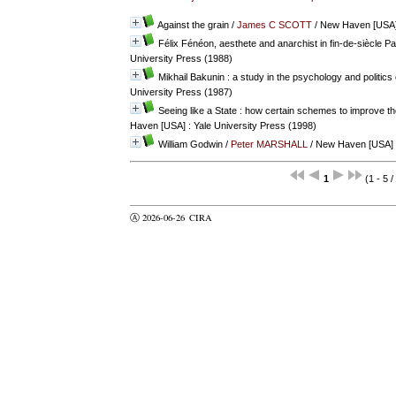
Against the grain
/
James C SCOTT
/ New Haven [USA] 
Félix Fénéon, aesthete and anarchist in fin-de-siècle Pa
University Press (1988)
Mikhail Bakunin : a study in the psychology and politics
University Press (1987)
Seeing like a State : how certain schemes to improve th
Haven [USA] : Yale University Press (1998)
William Godwin
/
Peter MARSHALL
/ New Haven [USA] :
1
(1 - 5 /
Ⓐ 2026-06-26
CIRA
valider