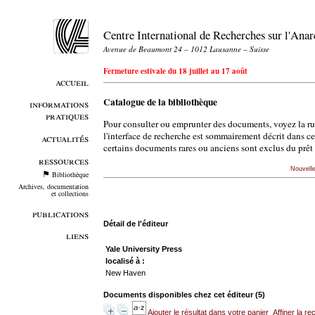
Centre International de Recherches sur l'An
Avenue de Beaumont 24 – 1012 Lausanne – Suisse
Fermeture estivale du 18 juillet au 17 août
accueil
Catalogue de la bibliothèque
informations
pratiques
Pour consulter ou emprunter des documents, voyez la r
l'interface de recherche est sommairement décrit dans c
actualités
certains documents rares ou anciens sont exclus du prêt 
ressources
Nouvell
Bibliothèque
Archives, documentation
et collections
publications
Détail de l'éditeur
liens
Yale University Press
localisé à :
New Haven
Documents disponibles chez cet éditeur (
5
)
Ajouter le résultat dans votre panier
Affiner la r