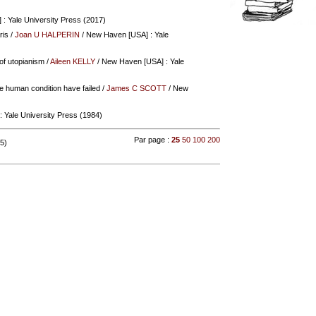
: Yale University Press (2017)
ris
/
Joan U HALPERIN
/ New Haven [USA] : Yale
 of utopianism
/
Aileen KELLY
/ New Haven [USA] : Yale
e human condition have failed
/
James C SCOTT
/ New
 Yale University Press (1984)
Par page :
25
50
100
200
 5)