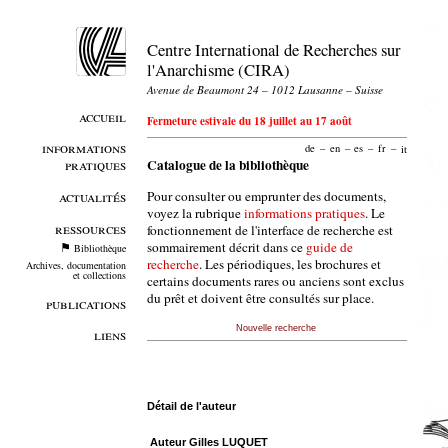
Centre International de Recherches sur
l'Anarchisme (CIRA)
Avenue de Beaumont 24 – 1012 Lausanne – Suisse
accueil
Fermeture estivale du 18 juillet au 17 août
informations
de
–
en
–
es
–
fr
–
it
pratiques
Catalogue de la bibliothèque
Pour consulter ou emprunter des documents,
actualités
voyez la rubrique
informations pratiques
. Le
ressources
fonctionnement de l'interface de recherche est
sommairement décrit dans ce
guide de
Bibliothèque
recherche
. Les périodiques, les brochures et
Archives, documentation
et collections
certains documents rares ou anciens sont exclus
du prêt et doivent être consultés sur place.
publications
Nouvelle recherche
liens
Détail de l'auteur
Auteur Gilles LUQUET