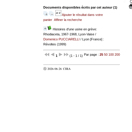
Documents disponibles écrits par cet auteur (
1
)
Ajouter le résultat dans votre
panier
Affiner la recherche
Histoires d'une usine en grève:
Rhodiaceta, 1967-1968, Lyon-Vaise
/
Domenico PUCCIARELLI
/ Lyon [France] :
Révoltes (1999)
Par page :
25
50
100
200
1
(1 - 1 / 1)
Ⓐ 2026-06-26
CIRA
valider