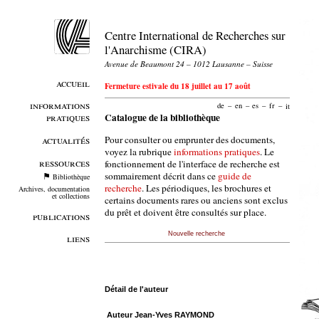
Centre International de Recherches sur
l'Anarchisme (CIRA)
Avenue de Beaumont 24 – 1012 Lausanne – Suisse
accueil
Fermeture estivale du 18 juillet au 17 août
informations
de
–
en
–
es
–
fr
–
it
pratiques
Catalogue de la bibliothèque
Pour consulter ou emprunter des documents,
actualités
voyez la rubrique
informations pratiques
. Le
ressources
fonctionnement de l'interface de recherche est
sommairement décrit dans ce
guide de
Bibliothèque
recherche
. Les périodiques, les brochures et
Archives, documentation
et collections
certains documents rares ou anciens sont exclus
du prêt et doivent être consultés sur place.
publications
Nouvelle recherche
liens
Détail de l'auteur
Auteur Jean-Yves RAYMOND