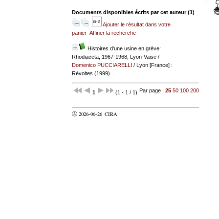
Documents disponibles écrits par cet auteur (
1
)
Ajouter le résultat dans votre
panier
Affiner la recherche
Histoires d'une usine en grève:
Rhodiaceta, 1967-1968, Lyon-Vaise
/
Domenico PUCCIARELLI
/ Lyon [France] :
Révoltes (1999)
Par page :
25
50
100
200
1
(1 - 1 / 1)
Ⓐ 2026-06-26
CIRA
valider