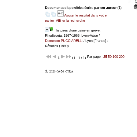
Documents disponibles écrits par cet auteur (
1
)
Ajouter le résultat dans votre
panier
Affiner la recherche
Histoires d'une usine en grève:
Rhodiaceta, 1967-1968, Lyon-Vaise
/
Domenico PUCCIARELLI
/ Lyon [France] :
Révoltes (1999)
Par page :
25
50
100
200
1
(1 - 1 / 1)
Ⓐ 2026-06-26
CIRA
valider