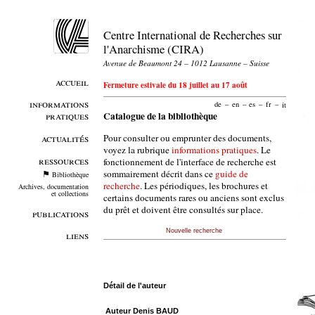
Centre International de Recherches sur
l'Anarchisme (CIRA)
Avenue de Beaumont 24 – 1012 Lausanne – Suisse
accueil
Fermeture estivale du 18 juillet au 17 août
informations
de
–
en
–
es
–
fr
–
it
pratiques
Catalogue de la bibliothèque
Pour consulter ou emprunter des documents,
actualités
voyez la rubrique
informations pratiques
. Le
ressources
fonctionnement de l'interface de recherche est
sommairement décrit dans ce
guide de
Bibliothèque
recherche
. Les périodiques, les brochures et
Archives, documentation
et collections
certains documents rares ou anciens sont exclus
du prêt et doivent être consultés sur place.
publications
Nouvelle recherche
liens
Détail de l'auteur
Auteur Denis BAUD