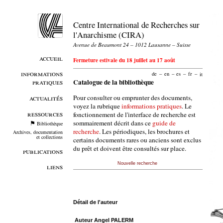
Centre International de Recherches sur
l'Anarchisme (CIRA)
Avenue de Beaumont 24 – 1012 Lausanne – Suisse
accueil
Fermeture estivale du 18 juillet au 17 août
informations
de
–
en
–
es
–
fr
–
it
pratiques
Catalogue de la bibliothèque
Pour consulter ou emprunter des documents,
actualités
voyez la rubrique
informations pratiques
. Le
ressources
fonctionnement de l'interface de recherche est
sommairement décrit dans ce
guide de
Bibliothèque
recherche
. Les périodiques, les brochures et
Archives, documentation
et collections
certains documents rares ou anciens sont exclus
du prêt et doivent être consultés sur place.
publications
Nouvelle recherche
liens
Détail de l'auteur
Auteur Angel PALERM