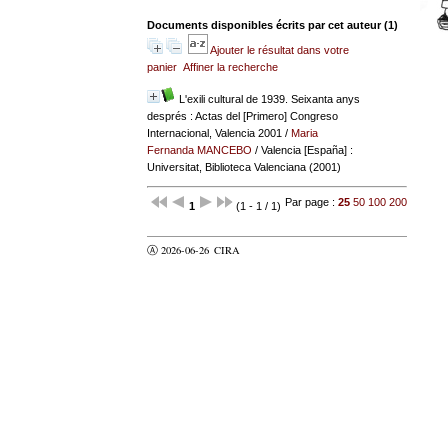
Documents disponibles écrits par cet auteur (
1
)
Ajouter le résultat dans votre
panier
Affiner la recherche
L'exili cultural de 1939. Seixanta anys
després : Actas del [Primero] Congreso
Internacional, Valencia 2001
/
Maria
Fernanda MANCEBO
/ Valencia [España] :
Universitat, Biblioteca Valenciana (2001)
Par page :
25
50
100
200
1
(1 - 1 / 1)
Ⓐ 2026-06-26
CIRA
valider