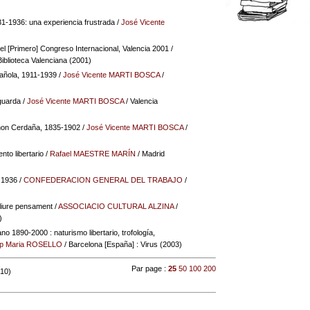
31-1936: una experiencia frustrada
/
José Vicente
del [Primero] Congreso Internacional, Valencia 2001
/
Biblioteca Valenciana (2001)
pañola, 1911-1939
/
José Vicente MARTI BOSCA
/
guarda
/
José Vicente MARTI BOSCA
/ Valencia
iñon Cerdaña, 1835-1902
/
José Vicente MARTI BOSCA
/
nto libertario
/
Rafael MAESTRE MARÍN
/ Madrid
e 1936
/
CONFEDERACION GENERAL DEL TRABAJO
/
lliure pensament
/
ASSOCIACIO CULTURAL ALZINA
/
)
no 1890-2000 : naturismo libertario, trofología,
p Maria ROSELLO
/ Barcelona [España] : Virus (2003)
Par page :
25
50
100
200
 10)