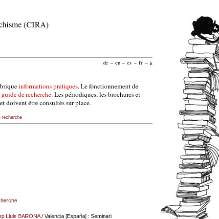
archisme (CIRA)
de
–
en
–
es
–
fr
–
it
ubrique
informations pratiques
. Le fonctionnement de
e
guide de recherche
. Les périodiques, les brochures et
et doivent être consultés sur place.
e recherche
echerche
ep Lluis BARONA
/ Valencia [España] : Seminari