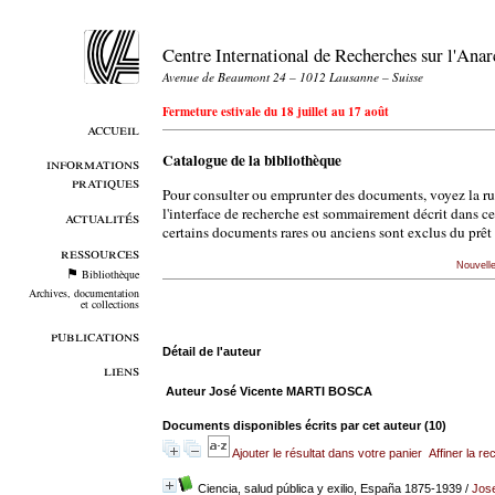
Centre International de Recherches sur l'An
Avenue de Beaumont 24 – 1012 Lausanne – Suisse
Fermeture estivale du 18 juillet au 17 août
accueil
Catalogue de la bibliothèque
informations
pratiques
Pour consulter ou emprunter des documents, voyez la r
l'interface de recherche est sommairement décrit dans c
actualités
certains documents rares ou anciens sont exclus du prêt 
ressources
Nouvell
Bibliothèque
Archives, documentation
et collections
publications
Détail de l'auteur
liens
Auteur José Vicente MARTI BOSCA
Documents disponibles écrits par cet auteur (
10
)
Ajouter le résultat dans votre panier
Affiner la r
Ciencia, salud pública y exilio, España 1875-1939
/
Jos