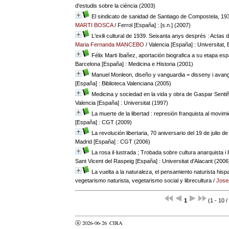
d'estudis sobre la ciència (2003)
El sindicato de sanidad de Santiago de Compostela, 19
MARTI BOSCA
/ Ferrol [España] : [s.n.] (2007)
L'exili cultural de 1939. Seixanta anys després : Actas 
Maria Fernanda MANCEBO
/ Valencia [España] : Universitat, 
Félix Marti Ibañez, aportación biografica a su etapa es
Barcelona [España] : Medicina e Historia (2001)
Manuel Monleon, diseño y vanguardia = disseny i avan
[España] : Biblioteca Valenciana (2005)
Medicina y sociedad en la vida y obra de Gaspar Sent
Valencia [España] : Universitat (1997)
La muerte de la libertad : represión franquista al movimie
[España] : CGT (2009)
La revolución libertaria, 70 aniversario del 19 de julio d
Madrid [España] : CGT (2006)
La rosa il·lustrada ; Trobada sobre cultura anarquista i 
Sant Vicent del Raspeig [España] : Universitat d'Alacant (2006
La vuelta a la naturaleza, el pensamiento naturista hispa
vegetarismo naturista, vegetarismo social y librecultura
/
Jose
1
(1 - 10 /
Ⓐ 2026-06-26
CIRA
valider