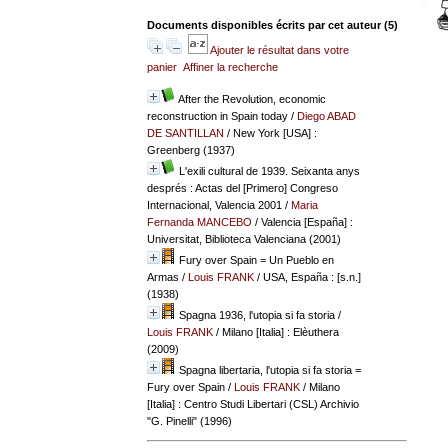
Documents disponibles écrits par cet auteur (
5
)
Ajouter le résultat dans votre
panier
Affiner la recherche
After the Revolution, economic
reconstruction in Spain today
/
Diego ABAD
DE SANTILLAN
/ New York [USA] :
Greenberg (1937)
L'exili cultural de 1939. Seixanta anys
després : Actas del [Primero] Congreso
Internacional, Valencia 2001
/
Maria
Fernanda MANCEBO
/ Valencia [España] :
Universitat, Biblioteca Valenciana (2001)
Fury over Spain = Un Pueblo en
Armas
/
Louis FRANK
/ USA, España : [s.n.]
(1938)
Spagna 1936, l'utopia si fa storia
/
Louis FRANK
/ Milano [Italia] : Elèuthera
(2009)
Spagna libertaria, l'utopia si fa storia =
Fury over Spain
/
Louis FRANK
/ Milano
[Italia] : Centro Studi Libertari (CSL) Archivio
"G. Pinelli" (1996)