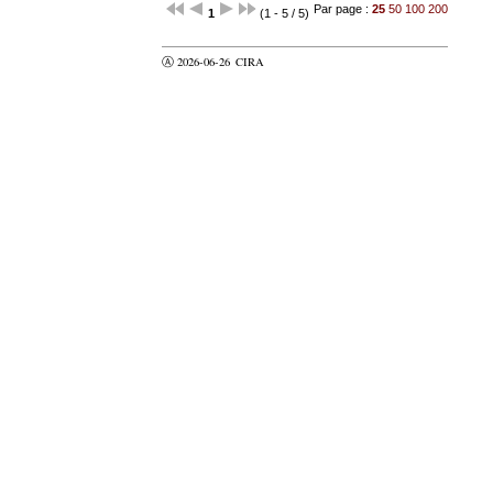
Par page :
25
50
100
200
1
(1 - 5 / 5)
Ⓐ 2026-06-26
CIRA
valider