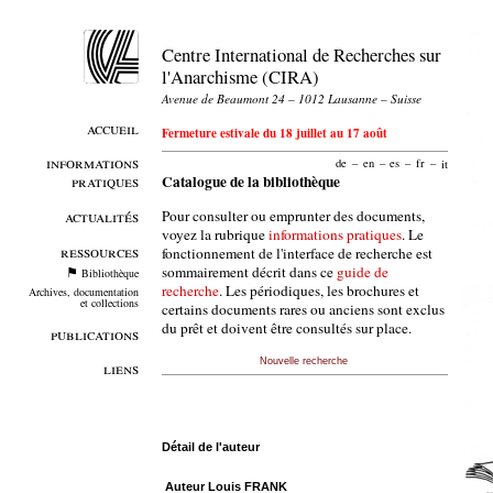
Centre International de Recherches sur
l'Anarchisme (CIRA)
Avenue de Beaumont 24 – 1012 Lausanne – Suisse
accueil
Fermeture estivale du 18 juillet au 17 août
informations
de
–
en
–
es
–
fr
–
it
pratiques
Catalogue de la bibliothèque
Pour consulter ou emprunter des documents,
actualités
voyez la rubrique
informations pratiques
. Le
ressources
fonctionnement de l'interface de recherche est
sommairement décrit dans ce
guide de
Bibliothèque
recherche
. Les périodiques, les brochures et
Archives, documentation
et collections
certains documents rares ou anciens sont exclus
du prêt et doivent être consultés sur place.
publications
Nouvelle recherche
liens
Détail de l'auteur
Auteur Louis FRANK