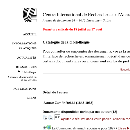
Centre International de Recherches sur l'An
Avenue de Beaumont 24 – 1012 Lausanne – Suisse
Fermeture estivale du 18 juillet au 17 août
accueil
Catalogue de la bibliothèque
informations
pratiques
Pour consulter ou emprunter des documents, voyez la r
l'interface de recherche est sommairement décrit dans c
actualités
certains documents rares ou anciens sont exclus du prêt 
ressources
Nouvell
Bibliothèque
Archives, documentation
et collections
publications
Détail de l'auteur
liens
Auteur Zamfir RALLI (1848-1933)
Documents disponibles écrits par cet auteur (
12
)
Ajouter le résultat dans votre panier
Affiner la r
La Commune, almanach socialiste pour 1877
/
Élisée 