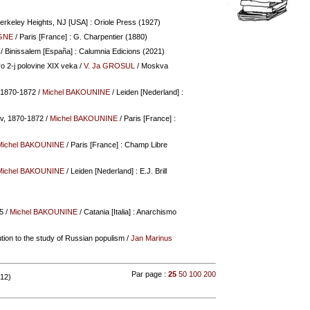
erkeley Heights, NJ [USA] : Oriole Press (1927)
IGNE
/ Paris [France] : G. Charpentier (1880)
/ Binissalem [España] : Calumnia Edicions (2021)
vo 2-j polovine XIX veka
/
V. Ja GROSUL
/ Moskva
, 1870-1872
/
Michel BAKOUNINE
/ Leiden [Nederland] :
ev, 1870-1872
/
Michel BAKOUNINE
/ Paris [France] :
Michel BAKOUNINE
/ Paris [France] : Champ Libre
Michel BAKOUNINE
/ Leiden [Nederland] : E.J. Brill
5
/
Michel BAKOUNINE
/ Catania [Italia] : Anarchismo
tion to the study of Russian populism
/
Jan Marinus
Par page :
25
50
100
200
 12)