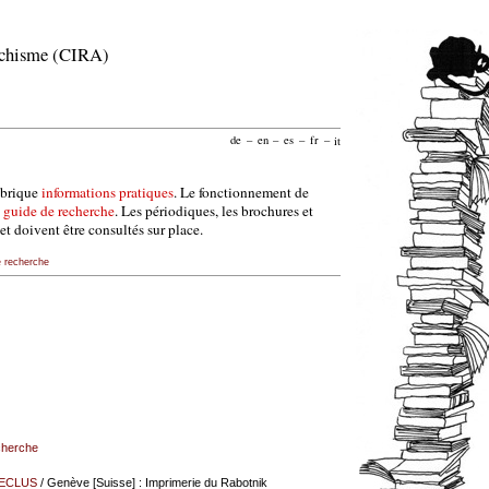
archisme (CIRA)
de
–
en
–
es
–
fr
–
it
ubrique
informations pratiques
. Le fonctionnement de
e
guide de recherche
. Les périodiques, les brochures et
et doivent être consultés sur place.
e recherche
echerche
RECLUS
/ Genève [Suisse] : Imprimerie du Rabotnik