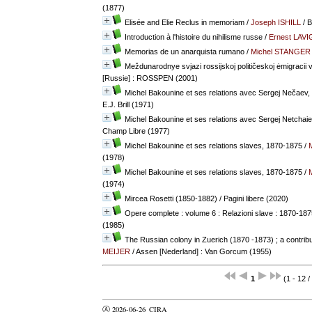
(1877)
Elisée and Elie Reclus in memoriam
/
Joseph ISHILL
/ B
Introduction à l'histoire du nihilisme russe
/
Ernest LAV
Memorias de un anarquista rumano
/
Michel STANGER
Meždunarodnye svjazi rossijskoj političeskoj ėmigracii 
[Russie] : ROSSPEN (2001)
Michel Bakounine et ses relations avec Sergej Nečaev
E.J. Brill (1971)
Michel Bakounine et ses relations avec Sergej Netchai
Champ Libre (1977)
Michel Bakounine et ses relations slaves, 1870-1875
/
(1978)
Michel Bakounine et ses relations slaves, 1870-1875
/
(1974)
Mircea Rosetti (1850-1882)
/ Pagini libere (2020)
Opere complete : volume 6 : Relazioni slave : 1870-187
(1985)
The Russian colony in Zuerich (1870 -1873) ; a contribu
MEIJER
/ Assen [Nederland] : Van Gorcum (1955)
1
(1 - 12 /
Ⓐ 2026-06-26
CIRA
valider