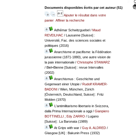
Documents disponibles écrits par cet auteur (
51
)
Ajouter le résultat dans votre
panier
Affiner la recherche
Adhémar Schwitzguebel
/
Maud
REVEILHAC
/ Lausanne [Suisse] :
Université, Fac. des sciences sociales et
politiques (2016)
Anarchisme et pacifisme: la Fédération
jurassienne (1871-1880), une autre vision de
la paix internationale
/
Christophe STAWARZ
/ Biel=Bienne [Suisse] : revue Intervalles
(2002)
Anarchismus : Geschichte und
Gegenwart einer Utopie
/
Rudolf KRAMER-
BADONI
/ Wien, München, Zürich
[Österreich, Deutschland, Suisse] : Fritz
Molden (1970)
L'antimilitarismo libertario in Svizzera,
dalla Prima Internazionale a oggi
/
Gianpiero
BOTTINELLI
;
Edy ZARRO
/ Lugano
[Suisse] : La Baronata (1989)
At Grips with war
/
Guy A. ALDRED
/
Glasgow [UK] : Bakunin Press (1932)