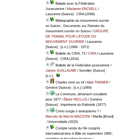
Balade avec la Fédération
Jurassienne
/
Marianne ENCKELL
/
Lausanne [Suisse] : CIRA (2008)
Bibliographie du mouvement ouvrier
en Suisse ; Documents sur l'histoire du
mouvement ouvrier en Suisse
/
GROUPE
DE TRAVAIL POUR L'ETUDE DU
MOUVEMENT OUVRIER
/ Lausanne
[Suisse] : [s.n.] (1968 - 1971)
Bulletin du CIRA, 73
/
CIRA
/ Lausanne
[Suisse] : CIRA (2016)
Bulletin de la Fédération jurassienne
/
James GUILLAUME
/ Sonvilier [Suisse] :
[s.n.]
Charles mort ou vif
/
Alain TANNER
/
Genève [Suisse] : [s.n.] (1969)
La Commune, almanach socialiste
pour 1877
/
Élisée RECLUS
/ Genève
[Suisse] : Imprimerie du Rabotnik (1877)
Como surgiu o anarquismo ?
/
Marcelo de Marchi MAZZONI
/ Marilia [Brasil]
: Universidade (2015)
Compte rendu du IVe congrès
international tenu à Bâle en septembre 1869 ;
première et deuxième livraison
/