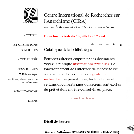
Centre International de Recherches sur
l'Anarchisme (CIRA)
Avenue de Beaumont 24 – 1012 Lausanne – Suisse
accueil
Fermeture estivale du 18 juillet au 17 août
informations
de
–
en
–
es
–
fr
–
it
pratiques
Catalogue de la bibliothèque
Pour consulter ou emprunter des documents,
actualités
voyez la rubrique
informations pratiques
. Le
ressources
fonctionnement de l'interface de recherche est
sommairement décrit dans ce
guide de
Bibliothèque
recherche
. Les périodiques, les brochures et
Archives, documentation
et collections
certains documents rares ou anciens sont exclus
du prêt et doivent être consultés sur place.
publications
Nouvelle recherche
liens
Détail de l'auteur
Auteur Adhémar SCHWITZGUÉBEL (1844-1895)