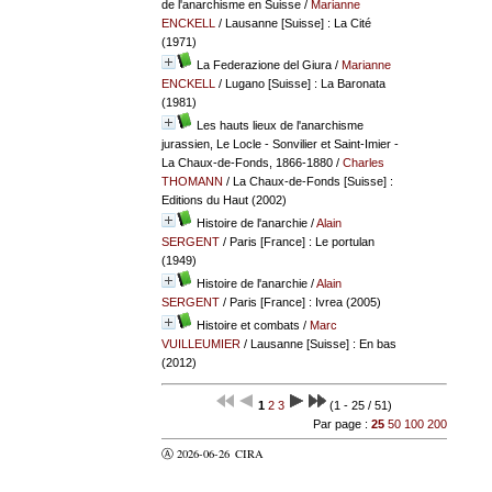
de l'anarchisme en Suisse
/
Marianne
ENCKELL
/ Lausanne [Suisse] : La Cité
(1971)
La Federazione del Giura
/
Marianne
ENCKELL
/ Lugano [Suisse] : La Baronata
(1981)
Les hauts lieux de l'anarchisme
jurassien, Le Locle - Sonvilier et Saint-Imier -
La Chaux-de-Fonds, 1866-1880
/
Charles
THOMANN
/ La Chaux-de-Fonds [Suisse] :
Editions du Haut (2002)
Histoire de l'anarchie
/
Alain
SERGENT
/ Paris [France] : Le portulan
(1949)
Histoire de l'anarchie
/
Alain
SERGENT
/ Paris [France] : Ivrea (2005)
Histoire et combats
/
Marc
VUILLEUMIER
/ Lausanne [Suisse] : En bas
(2012)
1
2
3
(1 - 25 / 51)
Par page :
25
50
100
200
Ⓐ 2026-06-26
CIRA
valider