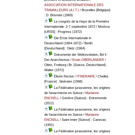
ASSOCIATION INTERNATIONALE DES
TRAVAILLEURS (A.I.T.)
/ Bruxelles [Belgique]
: D. Brismée (1869)
Le congrès de la Haye de la Première
Internationale: 2-7 septembre 1872
/ Moskva
[URSS] : Progress (1972)
Die Erste Internationale in
Deutschland (1864-1872)
/ Berlin
[Deutschland] : Dietz (1964)
Dokumente der Weltrevolution, Bd 4 :
Der Anarchismus
/
Erwin OBERLANDER
/
Olten, Freiburg i.Br. [Suisse, Deutschland] :
Walter (1972)
Elisée Reclus
/
ITINERAIRE
/ Chelles
[France] : Itinéraire (1998)
La Fédération jurassienne, les origines
de l'anarchisme en Suisse
/
Marianne
ENCKELL
/ Genève [Suisse] : Entremonde
(2012)
La Fédération jurassienne, les origines
de l'anarchisme en Suisse
/
Marianne
ENCKELL
/ Saint-Imier [Suisse] : Canevas
(1991)
La Fédération jurassienne, les origines