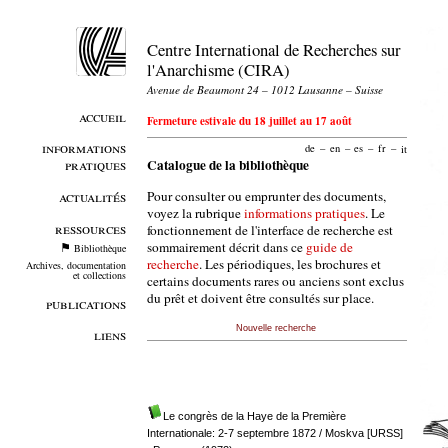
Centre International de Recherches sur
l'Anarchisme (CIRA)
Avenue de Beaumont 24 – 1012 Lausanne – Suisse
accueil
Fermeture estivale du 18 juillet au 17 août
informations
de
–
en
–
es
–
fr
–
it
pratiques
Catalogue de la bibliothèque
Pour consulter ou emprunter des documents,
actualités
voyez la rubrique
informations pratiques
. Le
ressources
fonctionnement de l'interface de recherche est
sommairement décrit dans ce
guide de
Bibliothèque
recherche
. Les périodiques, les brochures et
Archives, documentation
et collections
certains documents rares ou anciens sont exclus
du prêt et doivent être consultés sur place.
publications
Nouvelle recherche
liens
Le congrès de la Haye de la Première
Internationale: 2-7 septembre 1872
/ Moskva [URSS]