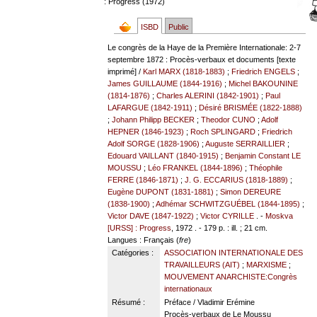
: Progress (1972)
ISBD
Public
Le congrès de la Haye de la Première Internationale: 2-7
septembre 1872 : Procès-verbaux et documents [texte
imprimé] /
Karl MARX (1818-1883)
;
Friedrich ENGELS
;
James GUILLAUME (1844-1916)
;
Michel BAKOUNINE
(1814-1876)
;
Charles ALERINI (1842-1901)
;
Paul
LAFARGUE (1842-1911)
;
Désiré BRISMÉE (1822-1888)
;
Johann Philipp BECKER
;
Theodor CUNO
;
Adolf
HEPNER (1846-1923)
;
Roch SPLINGARD
;
Friedrich
Adolf SORGE (1828-1906)
;
Auguste SERRAILLIER
;
Edouard VAILLANT (1840-1915)
;
Benjamin Constant LE
MOUSSU
;
Léo FRANKEL (1844-1896)
;
Théophile
FERRE (1846-1871)
;
J. G. ECCARIUS (1818-1889)
;
Eugène DUPONT (1831-1881)
;
Simon DEREURE
(1838-1900)
;
Adhémar SCHWITZGUÉBEL (1844-1895)
;
Victor DAVE (1847-1922)
;
Victor CYRILLE
. -
Moskva
[URSS] : Progress
, 1972 . - 179 p. : ill. ; 21 cm.
Langues
: Français (
fre
)
Catégories :
ASSOCIATION INTERNATIONALE DES
TRAVAILLEURS (AIT)
;
MARXISME
;
MOUVEMENT ANARCHISTE:Congrès
internationaux
Résumé :
Préface / Vladimir Erémine
Procès-verbaux de Le Moussu