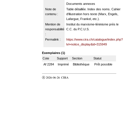
Documents annexes
Note de
Table détaillée. Index des noms. Cahier
contenu :
d'illustration hors texte (Marx, Engels,
Lafargue, Frankel, etc.).
Mention de
Institut du marxisme-léninisme près le
responsabilité
C.C. du P.C.U.S.
:
Permalink :
https://www.cira.ch/catalogue/index.php?
lvl=notice_display&id=315949
Exemplaires (1)
Cote
Support
Section
Statut
Af 2284
Imprimé
Bibliothèque
Prêt possible
Ⓐ 2026-06-26
CIRA
valider