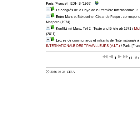
Paris [France] : EDHIS (1968)
Le congrès de la Haye de la Première Internationale: 
Entre Marx et Bakounine, César de Paepe : correspon
Maspero (1974)
Konflikt mit Marx, Teil 2 : Texte und Briefe ab 1871
/
Mic
(2011)
Lettres de communards et militants de l'Internationale à
INTERNATIONALE DES TRAVAILLEURS (A.I.T.)
/ Paris [Fran
1
(1 - 5 /
Ⓐ 2026-06-26
CIRA
valider