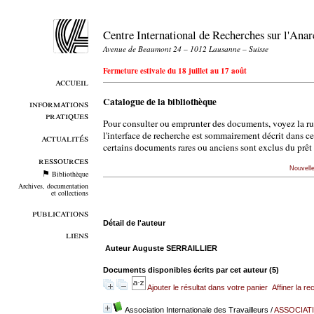
Centre International de Recherches sur l'An
Avenue de Beaumont 24 – 1012 Lausanne – Suisse
Fermeture estivale du 18 juillet au 17 août
accueil
Catalogue de la bibliothèque
informations
pratiques
Pour consulter ou emprunter des documents, voyez la r
l'interface de recherche est sommairement décrit dans c
actualités
certains documents rares ou anciens sont exclus du prêt 
ressources
Nouvell
Bibliothèque
Archives, documentation
et collections
publications
Détail de l'auteur
liens
Auteur Auguste SERRAILLIER
Documents disponibles écrits par cet auteur (
5
)
Ajouter le résultat dans votre panier
Affiner la r
Association Internationale des Travailleurs
/
ASSOCIATI