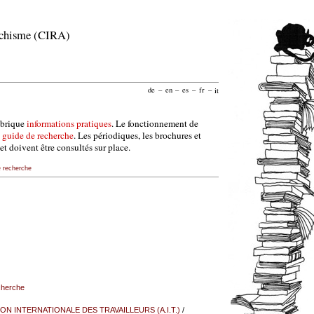
archisme (CIRA)
de
–
en
–
es
–
fr
–
it
ubrique
informations pratiques
. Le fonctionnement de
e
guide de recherche
. Les périodiques, les brochures et
et doivent être consultés sur place.
e recherche
echerche
ON INTERNATIONALE DES TRAVAILLEURS (A.I.T.)
/