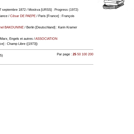
2-7 septembre 1872
/ Moskva [URSS] : Progress (1972)
dance
/
César DE PAEPE
/ Paris [France] : François
hel BAKOUNINE
/ Berlin [Deutschland] : Karin Kramer
 Marx, Engels et autres
/
ASSOCIATION
ce] : Champ Libre ([1973])
Par page :
25
50
100
200
 5)