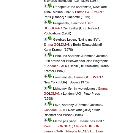
Bruxelles [Belgique] : Complexe (1984)
L'Épopée d'une anarchiste, New York
1886- Moscou 1920
/
Emma GOLDMAN
/
Paris [France] : Hachette (1979)
Fragments, a memoir
/
Sam
DOLGOFF
/ Cambridge [UK] : Refract
Publications (1986)
Gelebtes Leben, "Living my life"
/
Emma GOLDMAN
/ Berlin [Deutschland] :
Karin Kramer (1978)
Liebe und Anarchie & Emma Goldman
: Ein erotischer Briefwechsel, eine Biographie
/
Candace FALK
/ Berlin [Deutschland] : Karin
Kramer (1987)
Living my life
/
Emma GOLDMAN
/
New York [USA] : Dover (1970)
Living my life : in two volumes
/
Emma
GOLDMAN
/ London [UK] : Pluto Press
(1998)
Love, Anarchy, & Emma Goldman
/
Candace FALK
/ New York [USA] : Holz,
Rinehart and Wilson (1984)
Même pas sage... même pas mal!
/
Yves LE BONNIEC
;
Claude GUILLON
;
James CARR
;
Philippe GENESTE
;
Boris