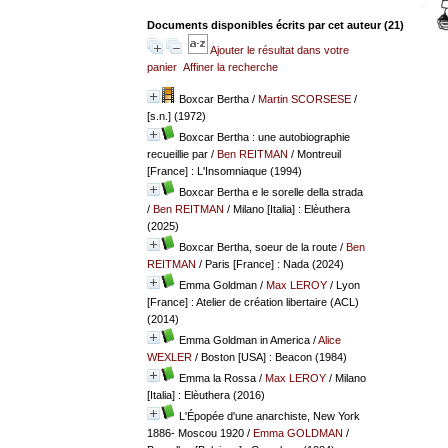
Documents disponibles écrits par cet auteur (
21
)
Ajouter le résultat dans votre
panier
Affiner la recherche
Boxcar Bertha
/
Martin SCORSESE
/
[s.n.] (1972)
Boxcar Bertha : une autobiographie
recueillie par
/
Ben REITMAN
/ Montreuil
[France] : L'Insomniaque (1994)
Boxcar Bertha e le sorelle della strada
/
Ben REITMAN
/ Milano [Italia] : Elèuthera
(2025)
Boxcar Bertha, soeur de la route
/
Ben
REITMAN
/ Paris [France] : Nada (2024)
Emma Goldman
/
Max LEROY
/ Lyon
[France] : Atelier de création libertaire (ACL)
(2014)
Emma Goldman in America
/
Alice
WEXLER
/ Boston [USA] : Beacon (1984)
Emma la Rossa
/
Max LEROY
/ Milano
[Italia] : Elèuthera (2016)
L'Épopée d'une anarchiste, New York
1886- Moscou 1920
/
Emma GOLDMAN
/