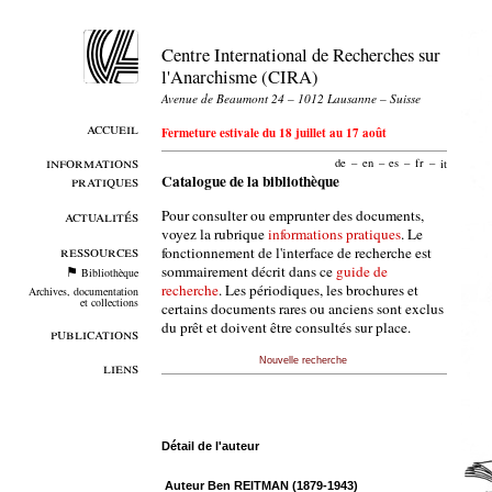
Centre International de Recherches sur
l'Anarchisme (CIRA)
Avenue de Beaumont 24 – 1012 Lausanne – Suisse
accueil
Fermeture estivale du 18 juillet au 17 août
informations
de
–
en
–
es
–
fr
–
it
pratiques
Catalogue de la bibliothèque
Pour consulter ou emprunter des documents,
actualités
voyez la rubrique
informations pratiques
. Le
ressources
fonctionnement de l'interface de recherche est
sommairement décrit dans ce
guide de
Bibliothèque
recherche
. Les périodiques, les brochures et
Archives, documentation
et collections
certains documents rares ou anciens sont exclus
du prêt et doivent être consultés sur place.
publications
Nouvelle recherche
liens
Détail de l'auteur
Auteur Ben REITMAN (1879-1943)