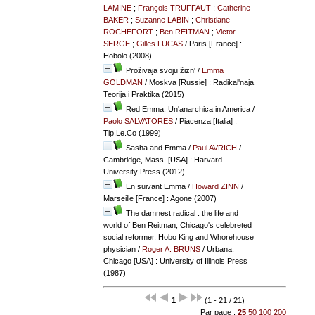
LAMINE
;
François TRUFFAUT
;
Catherine
BAKER
;
Suzanne LABIN
;
Christiane
ROCHEFORT
;
Ben REITMAN
;
Victor
SERGE
;
Gilles LUCAS
/ Paris [France] :
Hobolo (2008)
Proživaja svoju žizn'
/
Emma
GOLDMAN
/ Moskva [Russie] : Radikal'naja
Teorija i Praktika (2015)
Red Emma. Un'anarchica in America
/
Paolo SALVATORES
/ Piacenza [Italia] :
Tip.Le.Co (1999)
Sasha and Emma
/
Paul AVRICH
/
Cambridge, Mass. [USA] : Harvard
University Press (2012)
En suivant Emma
/
Howard ZINN
/
Marseille [France] : Agone (2007)
The damnest radical : the life and
world of Ben Reitman, Chicago's celebreted
social reformer, Hobo King and Whorehouse
physician
/
Roger A. BRUNS
/ Urbana,
Chicago [USA] : University of Illinois Press
(1987)
1
(1 - 21 / 21)
Par page :
25
50
100
200