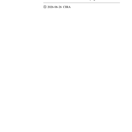
Ⓐ 2026-06-26
CIRA
valider