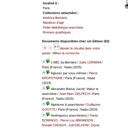
localisé à :
Paris
Collections rattachées :
América libertaria
Manières d'agir
Petite bibliothèque anarchiste
Romans graphiques
Documents disponibles chez cet éditeur (
62
)
Ajouter le résultat dans votre
panier
Affiner la recherche
L'ABC du libertaire
/
Jules LERMINA
/
Paris [France] : Nada (2025)
Agissez par vous-mêmes
/
Pierre
KROPOTKINE
/ Paris [France] : Nada
(2019)
Alexandre Marius Jacob: Voleur et
anarchiste
/
Jean-Marc DELPECH
/ Paris
[France] : Nada (2015)
Alpinisme & anarchisme
/
Guillaume
GOUTTE
/ Paris [France] : Nada (2024)
Amérique(s) anarchiste(s)
/
Paola
DOMINGO
;
Pierre-Luc ABRAMSON
;
Ronald CREAGH
;
Joël DELHOM
;
David