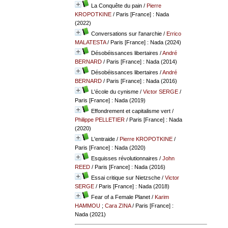
La Conquête du pain
/
Pierre
KROPOTKINE
/ Paris [France] : Nada
(2022)
Conversations sur l'anarchie
/
Errico
MALATESTA
/ Paris [France] : Nada (2024)
Désobéissances libertaires
/
André
BERNARD
/ Paris [France] : Nada (2014)
Désobéissances libertaires
/
André
BERNARD
/ Paris [France] : Nada (2016)
L'école du cynisme
/
Victor SERGE
/
Paris [France] : Nada (2019)
Effondrement et capitalisme vert
/
Philippe PELLETIER
/ Paris [France] : Nada
(2020)
L'entraide
/
Pierre KROPOTKINE
/
Paris [France] : Nada (2020)
Esquisses révolutionnaires
/
John
REED
/ Paris [France] : Nada (2016)
Essai critique sur Nietzsche
/
Victor
SERGE
/ Paris [France] : Nada (2018)
Fear of a Female Planet
/
Karim
HAMMOU
;
Cara ZINA
/ Paris [France] :
Nada (2021)