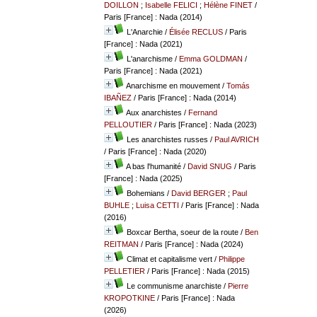
DOILLON
;
Isabelle FELICI
;
Hélène FINET
/
Paris [France] : Nada (2014)
L'Anarchie
/
Élisée RECLUS
/ Paris
[France] : Nada (2021)
L'anarchisme
/
Emma GOLDMAN
/
Paris [France] : Nada (2021)
Anarchisme en mouvement
/
Tomás
IBAÑEZ
/ Paris [France] : Nada (2014)
Aux anarchistes
/
Fernand
PELLOUTIER
/ Paris [France] : Nada (2023)
Les anarchistes russes
/
Paul AVRICH
/ Paris [France] : Nada (2020)
A bas l'humanité
/
David SNUG
/ Paris
[France] : Nada (2025)
Bohemians
/
David BERGER
;
Paul
BUHLE
;
Luisa CETTI
/ Paris [France] : Nada
(2016)
Boxcar Bertha, soeur de la route
/
Ben
REITMAN
/ Paris [France] : Nada (2024)
Climat et capitalisme vert
/
Philippe
PELLETIER
/ Paris [France] : Nada (2015)
Le communisme anarchiste
/
Pierre
KROPOTKINE
/ Paris [France] : Nada
(2026)