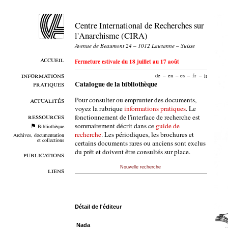
Centre International de Recherches sur
l'Anarchisme (CIRA)
Avenue de Beaumont 24 – 1012 Lausanne – Suisse
accueil
Fermeture estivale du 18 juillet au 17 août
informations
de
–
en
–
es
–
fr
–
it
pratiques
Catalogue de la bibliothèque
Pour consulter ou emprunter des documents,
actualités
voyez la rubrique
informations pratiques
. Le
ressources
fonctionnement de l'interface de recherche est
sommairement décrit dans ce
guide de
Bibliothèque
recherche
. Les périodiques, les brochures et
Archives, documentation
et collections
certains documents rares ou anciens sont exclus
du prêt et doivent être consultés sur place.
publications
Nouvelle recherche
liens
Détail de l'éditeur
Nada