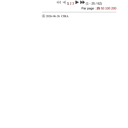
1
2
3
(1 - 25 / 62)
Par page :
25
50
100
200
Ⓐ 2026-06-26
CIRA
valider