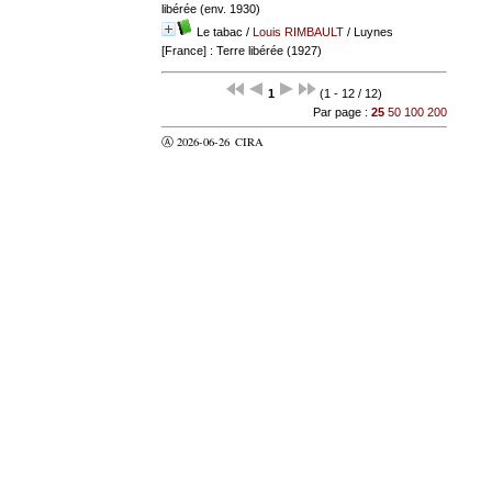
libérée (env. 1930)
Le tabac
/
Louis RIMBAULT
/ Luynes
[France] : Terre libérée (1927)
1
(1 - 12 / 12)
Par page :
25
50
100
200
Ⓐ 2026-06-26
CIRA
valider