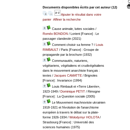
Documents disponibles écrits par cet auteur (
12
)
Ajouter le résultat dans votre
panier
Affiner la recherche
Cause animale, luttes sociales
/
Roméo BONDON
/ Lorient [France] : Le
passager clandestin (2021)
Comment choisir sa femme ?
/
Louis
RIMBAULT
/ Paris [France] : Groupe de
propagande par la brochure (1932)
Communautés, naturiens,
végétariens, végétaliens et crudivégétaliens
dans le mouvement anarchiste français :
textes
/
Jacques CAMATTE
/ Brignoles
[France] : Invariance (1994)
Louis Rimbault et «Terre Liberée»,
1923-1949
/
Dominique PETIT
/ Rimogne
[France] : La Question sociale (2005)
Le Mouvement machnoviste ukrainien
1918-1921 et l'évolution de l'anarchisme
européen à travers le débat sur la plate-
forme 1926-1934
/
Wolodymyr HOLOTA
/
Strasbourg [France] : Université des
sciences humaines (1975)