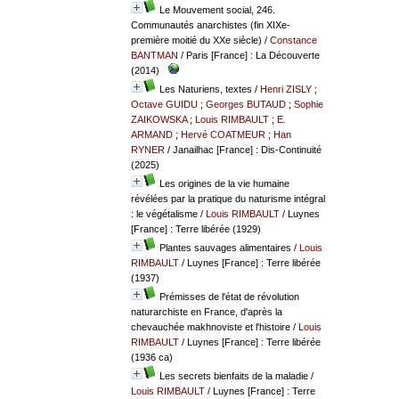
Le Mouvement social, 246.
Communautés anarchistes (fin XIXe-
première moitié du XXe siècle)
/
Constance
BANTMAN
/ Paris [France] : La Découverte
(2014)
Les Naturiens, textes
/
Henri ZISLY
;
Octave GUIDU
;
Georges BUTAUD
;
Sophie
ZAIKOWSKA
;
Louis RIMBAULT
;
E.
ARMAND
;
Hervé COATMEUR
;
Han
RYNER
/ Janailhac [France] : Dis-Continuité
(2025)
Les origines de la vie humaine
révélées par la pratique du naturisme intégral
: le végétalisme
/
Louis RIMBAULT
/ Luynes
[France] : Terre libérée (1929)
Plantes sauvages alimentaires
/
Louis
RIMBAULT
/ Luynes [France] : Terre libérée
(1937)
Prémisses de l'état de révolution
naturarchiste en France, d'après la
chevauchée makhnoviste et l'histoire
/
Louis
RIMBAULT
/ Luynes [France] : Terre libérée
(1936 ca)
Les secrets bienfaits de la maladie
/
Louis RIMBAULT
/ Luynes [France] : Terre