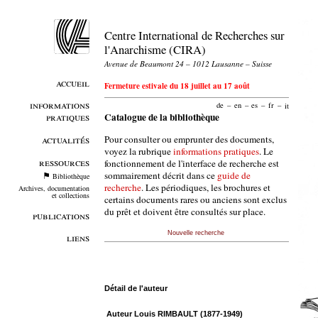
Centre International de Recherches sur
l'Anarchisme (CIRA)
Avenue de Beaumont 24 – 1012 Lausanne – Suisse
accueil
Fermeture estivale du 18 juillet au 17 août
informations
de
–
en
–
es
–
fr
–
it
pratiques
Catalogue de la bibliothèque
Pour consulter ou emprunter des documents,
actualités
voyez la rubrique
informations pratiques
. Le
ressources
fonctionnement de l'interface de recherche est
sommairement décrit dans ce
guide de
Bibliothèque
recherche
. Les périodiques, les brochures et
Archives, documentation
et collections
certains documents rares ou anciens sont exclus
du prêt et doivent être consultés sur place.
publications
Nouvelle recherche
liens
Détail de l'auteur
Auteur Louis RIMBAULT (1877-1949)