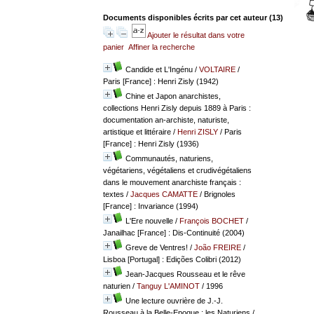
Documents disponibles écrits par cet auteur (
13
)
Ajouter le résultat dans votre
panier
Affiner la recherche
Candide et L'Ingénu
/
VOLTAIRE
/
Paris [France] : Henri Zisly (1942)
Chine et Japon anarchistes,
collections Henri Zisly depuis 1889 à Paris :
documentation an-archiste, naturiste,
artistique et littéraire
/
Henri ZISLY
/ Paris
[France] : Henri Zisly (1936)
Communautés, naturiens,
végétariens, végétaliens et crudivégétaliens
dans le mouvement anarchiste français :
textes
/
Jacques CAMATTE
/ Brignoles
[France] : Invariance (1994)
L'Ere nouvelle
/
François BOCHET
/
Janailhac [France] : Dis-Continuité (2004)
Greve de Ventres!
/
João FREIRE
/
Lisboa [Portugal] : Edições Colibri (2012)
Jean-Jacques Rousseau et le rêve
naturien
/
Tanguy L'AMINOT
/ 1996
Une lecture ouvrière de J.-J.
Rousseau à la Belle-Epoque : les Naturiens
/