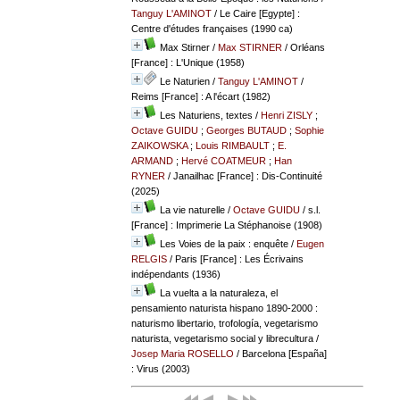
Tanguy L'AMINOT
/ Le Caire [Egypte] :
Centre d'études françaises (1990 ca)
Max Stirner
/
Max STIRNER
/ Orléans
[France] : L'Unique (1958)
Le Naturien
/
Tanguy L'AMINOT
/
Reims [France] : A l'écart (1982)
Les Naturiens, textes
/
Henri ZISLY
;
Octave GUIDU
;
Georges BUTAUD
;
Sophie
ZAIKOWSKA
;
Louis RIMBAULT
;
E.
ARMAND
;
Hervé COATMEUR
;
Han
RYNER
/ Janailhac [France] : Dis-Continuité
(2025)
La vie naturelle
/
Octave GUIDU
/ s.l.
[France] : Imprimerie La Stéphanoise (1908)
Les Voies de la paix : enquête
/
Eugen
RELGIS
/ Paris [France] : Les Écrivains
indépendants (1936)
La vuelta a la naturaleza, el
pensamiento naturista hispano 1890-2000 :
naturismo libertario, trofología, vegetarismo
naturista, vegetarismo social y librecultura
/
Josep Maria ROSELLO
/ Barcelona [España]
: Virus (2003)