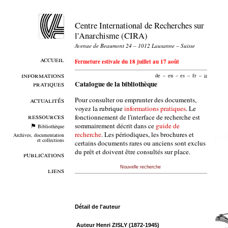
Centre International de Recherches sur
l'Anarchisme (CIRA)
Avenue de Beaumont 24 – 1012 Lausanne – Suisse
accueil
Fermeture estivale du 18 juillet au 17 août
informations
de
–
en
–
es
–
fr
–
it
pratiques
Catalogue de la bibliothèque
Pour consulter ou emprunter des documents,
actualités
voyez la rubrique
informations pratiques
. Le
ressources
fonctionnement de l'interface de recherche est
sommairement décrit dans ce
guide de
Bibliothèque
recherche
. Les périodiques, les brochures et
Archives, documentation
et collections
certains documents rares ou anciens sont exclus
du prêt et doivent être consultés sur place.
publications
Nouvelle recherche
liens
Détail de l'auteur
Auteur Henri ZISLY (1872-1945)