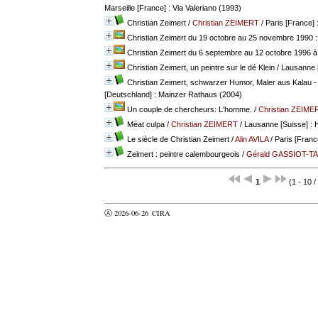
Marseille [France] : Via Valeriano (1993)
Christian Zeimert
/
Christian ZEIMERT
/ Paris [France] 
Christian Zeimert du 19 octobre au 25 novembre 1990 :
Christian Zeimert du 6 septembre au 12 octobre 1996 à
Christian Zeimert, un peintre sur le dé Klein
/ Lausanne 
Christian Zeimert, schwarzer Humor, Maler aus Kalau -
[Deutschland] : Mainzer Rathaus (2004)
Un couple de chercheurs: L'homme.
/
Christian ZEIME
Méat culpa
/
Christian ZEIMERT
/ Lausanne [Suisse] :
Le siècle de Christian Zeimert
/
Alin AVILA
/ Paris [Franc
Zeimert : peintre calembourgeois
/
Gérald GASSIOT-T
1
(1 - 10 /
Ⓐ 2026-06-26
CIRA
valider