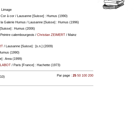
: Limage
 Cor à cor
/ Lausanne [Suisse] : Humus (1990)
 la Galerie Humus
/ Lausanne [Suisse] : Humus (1996)
[Suisse] : Humus (2006)
 Peintre calembourgeois
/
Christian ZEIMERT
/ Mainz
RT
/ Lausanne [Suisse] : [s.n.] (2009)
 Humus (1990)
e] : Area (1999)
ALABOT
/ Paris [France] : Hachette (1973)
Par page :
25
50
100
200
 10)