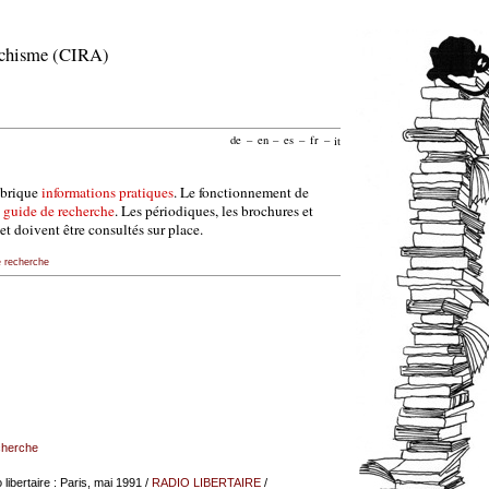
archisme (CIRA)
de
–
en
–
es
–
fr
–
it
ubrique
informations pratiques
. Le fonctionnement de
e
guide de recherche
. Les périodiques, les brochures et
et doivent être consultés sur place.
e recherche
echerche
libertaire : Paris, mai 1991
/
RADIO LIBERTAIRE
/