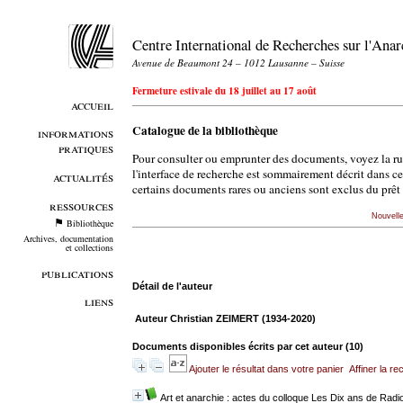
Centre International de Recherches sur l'An
Avenue de Beaumont 24 – 1012 Lausanne – Suisse
Fermeture estivale du 18 juillet au 17 août
accueil
Catalogue de la bibliothèque
informations
pratiques
Pour consulter ou emprunter des documents, voyez la r
l'interface de recherche est sommairement décrit dans c
actualités
certains documents rares ou anciens sont exclus du prêt 
ressources
Nouvell
Bibliothèque
Archives, documentation
et collections
publications
Détail de l'auteur
liens
Auteur Christian ZEIMERT (1934-2020)
Documents disponibles écrits par cet auteur (
10
)
Ajouter le résultat dans votre panier
Affiner la r
Art et anarchie : actes du colloque Les Dix ans de Radio 