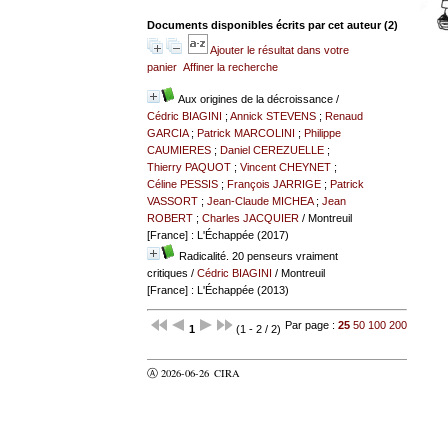
Documents disponibles écrits par cet auteur (
2
)
Ajouter le résultat dans votre
panier
Affiner la recherche
Aux origines de la décroissance
/
Cédric BIAGINI
;
Annick STEVENS
;
Renaud
GARCIA
;
Patrick MARCOLINI
;
Philippe
CAUMIERES
;
Daniel CEREZUELLE
;
Thierry PAQUOT
;
Vincent CHEYNET
;
Céline PESSIS
;
François JARRIGE
;
Patrick
VASSORT
;
Jean-Claude MICHEA
;
Jean
ROBERT
;
Charles JACQUIER
/ Montreuil
[France] : L'Échappée (2017)
Radicalité. 20 penseurs vraiment
critiques
/
Cédric BIAGINI
/ Montreuil
[France] : L'Échappée (2013)
Par page :
25
50
100
200
1
(1 - 2 / 2)
Ⓐ 2026-06-26
CIRA
valider