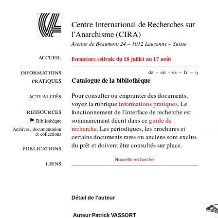
Centre International de Recherches sur
l'Anarchisme (CIRA)
Avenue de Beaumont 24 – 1012 Lausanne – Suisse
accueil
Fermeture estivale du 18 juillet au 17 août
informations
de
–
en
–
es
–
fr
–
it
pratiques
Catalogue de la bibliothèque
Pour consulter ou emprunter des documents,
actualités
voyez la rubrique
informations pratiques
. Le
ressources
fonctionnement de l'interface de recherche est
sommairement décrit dans ce
guide de
Bibliothèque
recherche
. Les périodiques, les brochures et
Archives, documentation
et collections
certains documents rares ou anciens sont exclus
du prêt et doivent être consultés sur place.
publications
Nouvelle recherche
liens
Détail de l'auteur
Auteur Patrick VASSORT