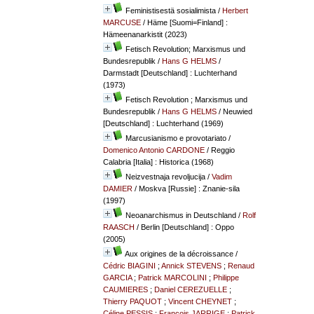
Feministisestä sosialimista
/
Herbert
MARCUSE
/ Häme [Suomi=Finland] :
Hämeenanarkistit (2023)
Fetisch Revolution; Marxismus und
Bundesrepublik
/
Hans G HELMS
/
Darmstadt [Deutschland] : Luchterhand
(1973)
Fetisch Revolution ; Marxismus und
Bundesrepublik
/
Hans G HELMS
/ Neuwied
[Deutschland] : Luchterhand (1969)
Marcusianismo e provotariato
/
Domenico Antonio CARDONE
/ Reggio
Calabria [Italia] : Historica (1968)
Neizvestnaja revoljucija
/
Vadim
DAMIER
/ Moskva [Russie] : Znanie-sila
(1997)
Neoanarchismus in Deutschland
/
Rolf
RAASCH
/ Berlin [Deutschland] : Oppo
(2005)
Aux origines de la décroissance
/
Cédric BIAGINI
;
Annick STEVENS
;
Renaud
GARCIA
;
Patrick MARCOLINI
;
Philippe
CAUMIERES
;
Daniel CEREZUELLE
;
Thierry PAQUOT
;
Vincent CHEYNET
;
Céline PESSIS
;
François JARRIGE
;
Patrick