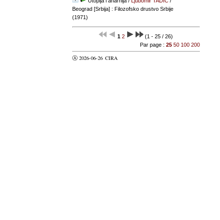
Utopija i anarhija
/
Ljubomir TADIC
/
Beograd [Srbija] : Filozofsko drustvo Srbije
(1971)
1
2
(1 - 25 / 26)
Par page :
25
50
100
200
Ⓐ 2026-06-26
CIRA
valider