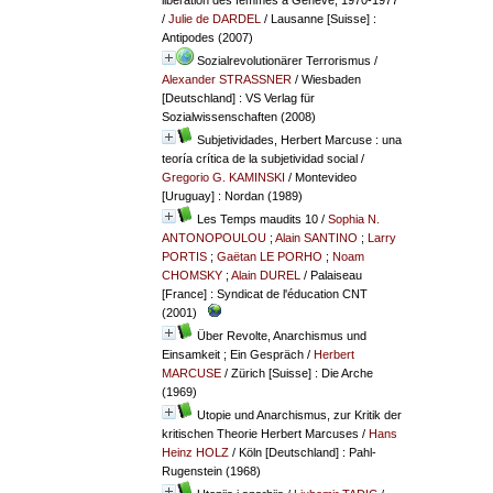
/
Julie de DARDEL
/ Lausanne [Suisse] :
Antipodes (2007)
Sozialrevolutionärer Terrorismus
/
Alexander STRASSNER
/ Wiesbaden
[Deutschland] : VS Verlag für
Sozialwissenschaften (2008)
Subjetividades, Herbert Marcuse : una
teoría crítica de la subjetividad social
/
Gregorio G. KAMINSKI
/ Montevideo
[Uruguay] : Nordan (1989)
Les Temps maudits 10
/
Sophia N.
ANTONOPOULOU
;
Alain SANTINO
;
Larry
PORTIS
;
Gaëtan LE PORHO
;
Noam
CHOMSKY
;
Alain DUREL
/ Palaiseau
[France] : Syndicat de l'éducation CNT
(2001)
Über Revolte, Anarchismus und
Einsamkeit ; Ein Gespräch
/
Herbert
MARCUSE
/ Zürich [Suisse] : Die Arche
(1969)
Utopie und Anarchismus, zur Kritik der
kritischen Theorie Herbert Marcuses
/
Hans
Heinz HOLZ
/ Köln [Deutschland] : Pahl-
Rugenstein (1968)