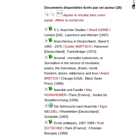
Documents disponibles écrits par cet auteur (
26
)
Ajouter le résultat dans votre
panier
Affiner la recherche
5-1. Anarchist Studies
/
Sharif GEMIE
/
London [UK] : Lawrence and Wishart (1997)
Anarchismus in Deutschland , Band II,
1965 - 1975
/
Günter BARTSCH
/ Hannover
[Deutschland] : Fackelträger (1973)
Arsenal : surrealist subversion, or
Surrealism in the service of revolution,
poetry, the marvelous, dream, revolt,
freedom, desire, wilderness and love
/
André
BRETON
/ Chicago [USA] : Black Swan
Press (1989)
Autorität und Familie
/
Max
HORKHEIMER
/ Paris [France] : Institut für
Sozialforschung (1936)
Die Sehnsucht nach Anarchie
/
Egon
MEUSEL
/ Rheinfelden [Deutschland] :
Schäuble (1993)
Ecrits politiques, 1967-1968
/
Rudi
DUTSCHKE
/ Paris [France] : Christian
Bourgois (1968)