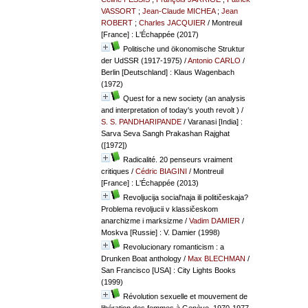
VASSORT
;
Jean-Claude MICHEA
;
Jean
ROBERT
;
Charles JACQUIER
/ Montreuil
[France] : L'Échappée (2017)
Politische und ökonomische Struktur
der UdSSR (1917-1975)
/
Antonio CARLO
/
Berlin [Deutschland] : Klaus Wagenbach
(1972)
Quest for a new society (an analysis
and interpretation of today's youth revolt )
/
S. S. PANDHARIPANDE
/ Varanasi [India] :
Sarva Seva Sangh Prakashan Rajghat
([1972])
Radicalité. 20 penseurs vraiment
critiques
/
Cédric BIAGINI
/ Montreuil
[France] : L'Échappée (2013)
Revoljucija social'naja ili političeskaja?
Problema revoljucii v klassičeskom
anarchizme i marksizme
/
Vadim DAMIER
/
Moskva [Russie] : V. Damier (1998)
Revolucionary romanticism : a
Drunken Boat anthology
/
Max BLECHMAN
/
San Francisco [USA] : City Lights Books
(1999)
Révolution sexuelle et mouvement de
libération des femmes à Genève, 1970-1977