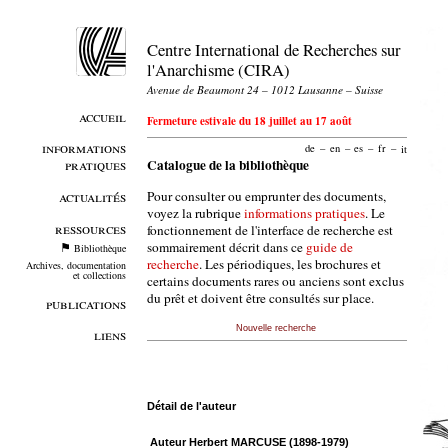
Centre International de Recherches sur
l'Anarchisme (CIRA)
Avenue de Beaumont 24 – 1012 Lausanne – Suisse
accueil
Fermeture estivale du 18 juillet au 17 août
informations
de
–
en
–
es
–
fr
–
it
pratiques
Catalogue de la bibliothèque
Pour consulter ou emprunter des documents,
actualités
voyez la rubrique
informations pratiques
. Le
ressources
fonctionnement de l'interface de recherche est
sommairement décrit dans ce
guide de
Bibliothèque
recherche
. Les périodiques, les brochures et
Archives, documentation
et collections
certains documents rares ou anciens sont exclus
du prêt et doivent être consultés sur place.
publications
Nouvelle recherche
liens
Détail de l'auteur
Auteur Herbert MARCUSE (1898-1979)