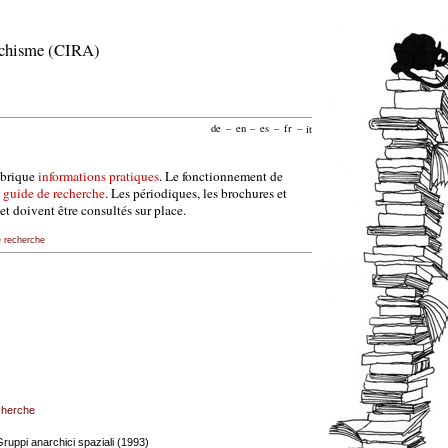
archisme (CIRA)
de
–
en
–
es
–
fr
–
it
ubrique
informations pratiques
. Le fonctionnement de
e
guide de recherche
. Les périodiques, les brochures et
et doivent être consultés sur place.
e recherche
echerche
 Gruppi anarchici spaziali (1993)