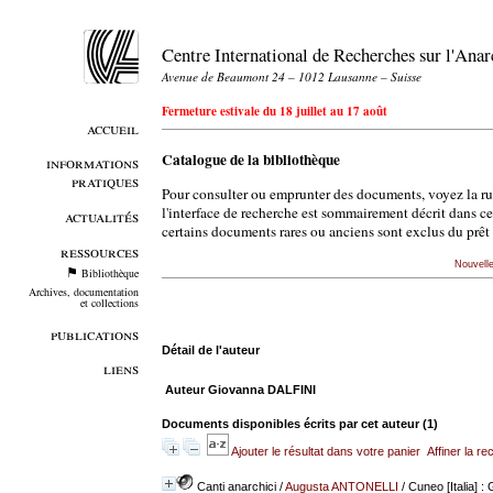
Centre International de Recherches sur l'An
Avenue de Beaumont 24 – 1012 Lausanne – Suisse
Fermeture estivale du 18 juillet au 17 août
accueil
Catalogue de la bibliothèque
informations
pratiques
Pour consulter ou emprunter des documents, voyez la r
l'interface de recherche est sommairement décrit dans c
actualités
certains documents rares ou anciens sont exclus du prêt 
ressources
Nouvell
Bibliothèque
Archives, documentation
et collections
publications
Détail de l'auteur
liens
Auteur Giovanna DALFINI
Documents disponibles écrits par cet auteur (
1
)
Ajouter le résultat dans votre panier
Affiner la r
Canti anarchici
/
Augusta ANTONELLI
/ Cuneo [Italia] :