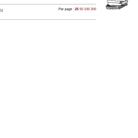
Par page :
25
50
100
200
 1)