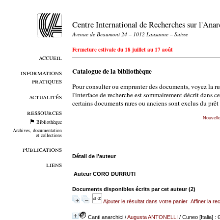
Centre International de Recherches sur l'An
Avenue de Beaumont 24 – 1012 Lausanne – Suisse
Fermeture estivale du 18 juillet au 17 août
accueil
Catalogue de la bibliothèque
informations
pratiques
Pour consulter ou emprunter des documents, voyez la r
l'interface de recherche est sommairement décrit dans c
actualités
certains documents rares ou anciens sont exclus du prêt 
ressources
Nouvell
Bibliothèque
Archives, documentation
et collections
publications
Détail de l'auteur
liens
Auteur CORO DURRUTI
Documents disponibles écrits par cet auteur (
2
)
Ajouter le résultat dans votre panier
Affiner la r
Canti anarchici
/
Augusta ANTONELLI
/ Cuneo [Italia] :