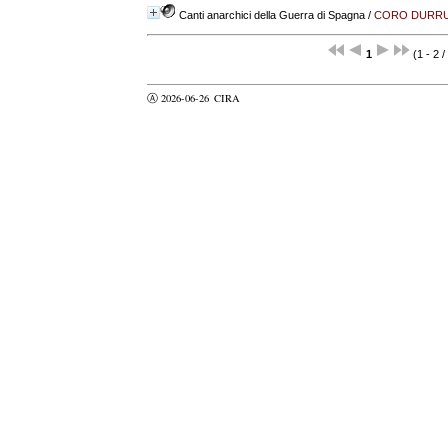
Canti anarchici della Guerra di Spagna
/
CORO DURRU
1
(1 - 2 /
Ⓐ 2026-06-26
CIRA
valider