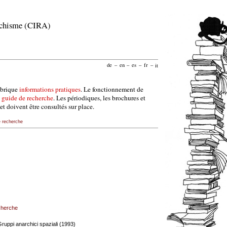
archisme (CIRA)
de
–
en
–
es
–
fr
–
it
ubrique
informations pratiques
. Le fonctionnement de
e
guide de recherche
. Les périodiques, les brochures et
et doivent être consultés sur place.
e recherche
echerche
 Gruppi anarchici spaziali (1993)