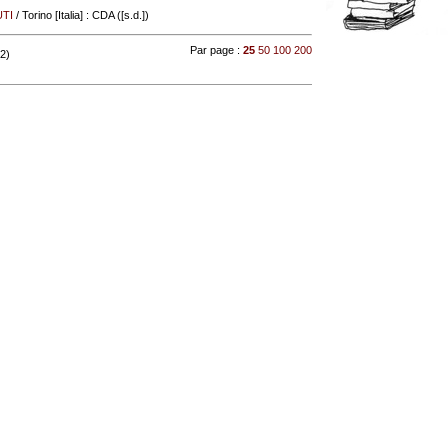
TI
/ Torino [Italia] : CDA ([s.d.])
Par page :
25
50
100
200
 2)