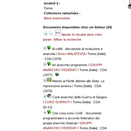
localisé à :
Torino
Collections rattachées :
libera espressione
Documents disponibles chez cet éditeur (
20
)
Ajouter le résultat dans votre
panier
Affiner la recherche
Al caffé : discutendo di rivoluzione e
anarchia
/
Errico MALATESTA
/ Torino [Italia]
: CDA (1978)
An anarchist programme
/
GRUPPI
ANARCHICI FEDERATI
/ Torino [Italia] : CDA
(1977)
Attento ai Partiti. Attento allo Stato. La
repressione avanza
/ Torino [Italia] : CDA
(1979)
Canti anarchici della Guerra di Spagna
/
CORO DURRUTI
/ Torino [Italia] : CDA
([s.d.])
Che cosa sono i GAF : documento
programmatico e accordo federativo dei
gruppi anarchici federati
/
GRUPPI
ANARCHICI FEDERATI
/ Torino [Italia] : CDA