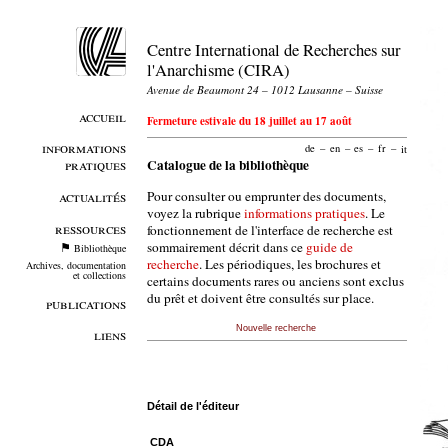
Centre International de Recherches sur
l'Anarchisme (CIRA)
Avenue de Beaumont 24 – 1012 Lausanne – Suisse
accueil
Fermeture estivale du 18 juillet au 17 août
informations
de
–
en
–
es
–
fr
–
it
pratiques
Catalogue de la bibliothèque
Pour consulter ou emprunter des documents,
actualités
voyez la rubrique
informations pratiques
. Le
ressources
fonctionnement de l'interface de recherche est
sommairement décrit dans ce
guide de
Bibliothèque
recherche
. Les périodiques, les brochures et
Archives, documentation
et collections
certains documents rares ou anciens sont exclus
du prêt et doivent être consultés sur place.
publications
Nouvelle recherche
liens
Détail de l'éditeur
CDA