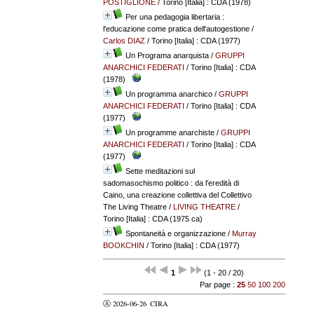
POSTIGLIONE
/ Torino [Italia] : CDA (1978)
Per una pedagogia libertaria :
l'educazione come pratica dell'autogestione
/
Carlos DIAZ
/ Torino [Italia] : CDA (1977)
Un Programa anarquista
/
GRUPPI
ANARCHICI FEDERATI
/ Torino [Italia] : CDA
(1978)
Un programma anarchico
/
GRUPPI
ANARCHICI FEDERATI
/ Torino [Italia] : CDA
(1977)
Un programme anarchiste
/
GRUPPI
ANARCHICI FEDERATI
/ Torino [Italia] : CDA
(1977)
Sette meditazioni sul
sadomasochismo politico : da l'eredità di
Caino, una creazione collettiva del Collettivo
The Living Theatre
/
LIVING THEATRE
/
Torino [Italia] : CDA (1975 ca)
Spontaneità e organizzazione
/
Murray
BOOKCHIN
/ Torino [Italia] : CDA (1977)
1
(1 - 20 / 20)
Par page :
25
50
100
200
Ⓐ 2026-06-26
CIRA
valider