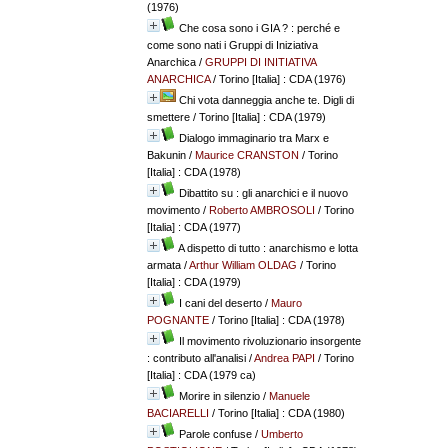
(1976)
Che cosa sono i GIA ? : perché e
come sono nati i Gruppi di Iniziativa
Anarchica
/
GRUPPI DI INITIATIVA
ANARCHICA
/ Torino [Italia] : CDA (1976)
Chi vota danneggia anche te. Digli di
smettere
/ Torino [Italia] : CDA (1979)
Dialogo immaginario tra Marx e
Bakunin
/
Maurice CRANSTON
/ Torino
[Italia] : CDA (1978)
Dibattito su : gli anarchici e il nuovo
movimento
/
Roberto AMBROSOLI
/ Torino
[Italia] : CDA (1977)
A dispetto di tutto : anarchismo e lotta
armata
/
Arthur William OLDAG
/ Torino
[Italia] : CDA (1979)
I cani del deserto
/
Mauro
POGNANTE
/ Torino [Italia] : CDA (1978)
Il movimento rivoluzionario insorgente
: contributo all'analisi
/
Andrea PAPI
/ Torino
[Italia] : CDA (1979 ca)
Morire in silenzio
/
Manuele
BACIARELLI
/ Torino [Italia] : CDA (1980)
Parole confuse
/
Umberto