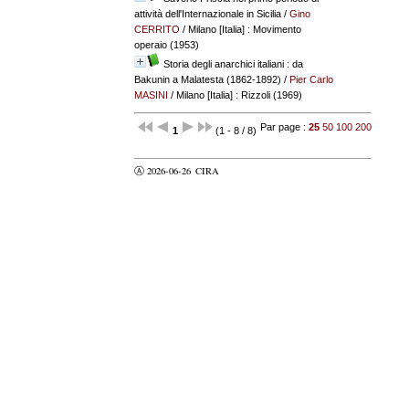
attività dell'Internazionale in Sicilia
/
Gino
CERRITO
/ Milano [Italia] : Movimento
operaio (1953)
Storia degli anarchici italiani : da
Bakunin a Malatesta (1862-1892)
/
Pier Carlo
MASINI
/ Milano [Italia] : Rizzoli (1969)
Par page :
25
50
100
200
1
(1 - 8 / 8)
Ⓐ 2026-06-26
CIRA
valider