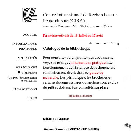
Centre International de Recherches sur
l'Anarchisme (CIRA)
Avenue de Beaumont 24 – 1012 Lausanne – Suisse
accueil
Fermeture estivale du 18 juillet au 17 août
informations
de
–
en
–
es
–
fr
–
it
pratiques
Catalogue de la bibliothèque
Pour consulter ou emprunter des documents,
actualités
voyez la rubrique
informations pratiques
. Le
ressources
fonctionnement de l'interface de recherche est
sommairement décrit dans ce
guide de
Bibliothèque
recherche
. Les périodiques, les brochures et
Archives, documentation
et collections
certains documents rares ou anciens sont exclus
du prêt et doivent être consultés sur place.
publications
Nouvelle recherche
liens
Détail de l'auteur
Auteur Saverio FRISCIA (1813-1886)