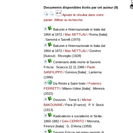
Documents disponibles écrits par cet auteur (
8
)
Ajouter le résultat dans votre
panier
Affiner la recherche
Bakunin e l'internazionale in Italia dal
1864 al 1872
/
Max NETTLAU
/ Roma [Italia]
: Samonà e Savelli (1970)
Bakunin e l'internazionale in Italia dal
1864 al 1872
/
Max NETTLAU
/ Genève
[Suisse] : Risveglio (1928)
Centenario della morte di Saverio
Friscia : Sciacca 22.11.1986
/
Paolo
SANFILIPPO
/ Genova [Italia] : Lanterna
(1986)
Da Rimini a Saint-Imier
/
Federico
FERRETTI
/ Milano-Udine [Italia] : Mimesis
(2022)
Oeuvres : Tome 6
/
Michel
BAKOUNINE
/ Paris [France] : P. V. Stock
(1913)
Radicalismo e socialismo in Sicilia :
1860-1882
/
Gino CERRITO
/ Messina,
Firenze [Italia] : G. D'Anna (1958)
Saverio Friscia nel primo periodo di