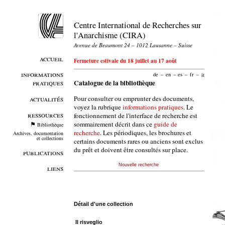
Centre International de Recherches sur
l'Anarchisme (CIRA)
Avenue de Beaumont 24 – 1012 Lausanne – Suisse
accueil
Fermeture estivale du 18 juillet au 17 août
informations
de
–
en
–
es
–
fr
–
it
pratiques
Catalogue de la bibliothèque
Pour consulter ou emprunter des documents,
actualités
voyez la rubrique
informations pratiques
. Le
ressources
fonctionnement de l'interface de recherche est
sommairement décrit dans ce
guide de
Bibliothèque
recherche
. Les périodiques, les brochures et
Archives, documentation
et collections
certains documents rares ou anciens sont exclus
du prêt et doivent être consultés sur place.
publications
Nouvelle recherche
liens
Détail d'une collection
Il risveglio