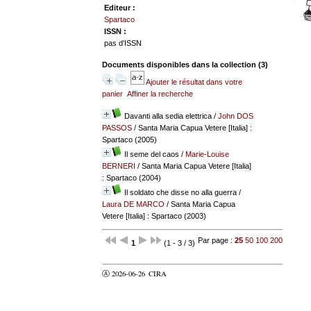
Editeur :
Spartaco
ISSN :
pas d'ISSN
Documents disponibles dans la collection (
3
)
Ajouter le résultat dans votre
panier
Affiner la recherche
Davanti alla sedia elettrica
/
John DOS
PASSOS
/ Santa Maria Capua Vetere [Italia] :
Spartaco (2005)
Il seme del caos
/
Marie-Louise
BERNERI
/ Santa Maria Capua Vetere [Italia]
: Spartaco (2004)
Il soldato che disse no alla guerra
/
Laura DE MARCO
/ Santa Maria Capua
Vetere [Italia] : Spartaco (2003)
Par page :
25
50
100
200
1
(1 - 3 / 3)
Ⓐ 2026-06-26
CIRA
valider