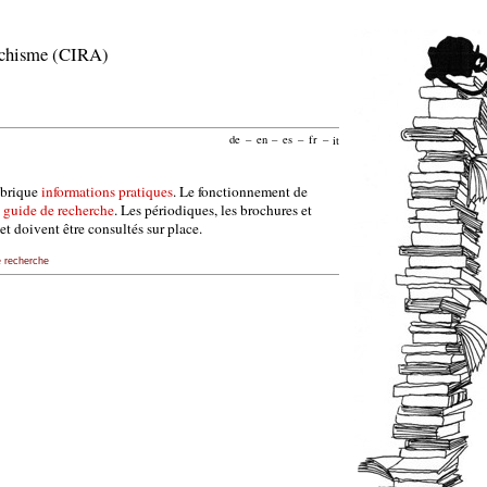
archisme (CIRA)
de
–
en
–
es
–
fr
–
it
ubrique
informations pratiques
. Le fonctionnement de
e
guide de recherche
. Les périodiques, les brochures et
et doivent être consultés sur place.
e recherche