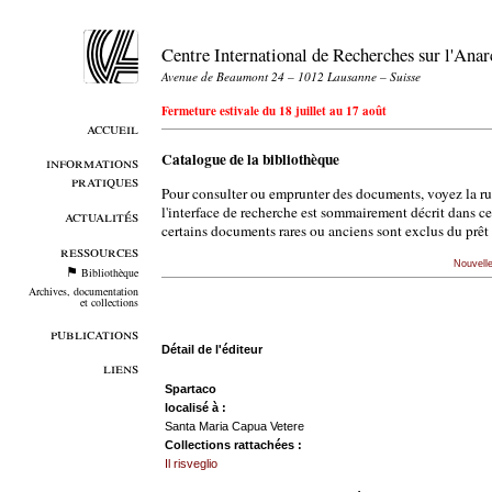
Centre International de Recherches sur l'An
Avenue de Beaumont 24 – 1012 Lausanne – Suisse
Fermeture estivale du 18 juillet au 17 août
accueil
Catalogue de la bibliothèque
informations
pratiques
Pour consulter ou emprunter des documents, voyez la r
l'interface de recherche est sommairement décrit dans c
actualités
certains documents rares ou anciens sont exclus du prêt 
ressources
Nouvell
Bibliothèque
Archives, documentation
et collections
publications
Détail de l'éditeur
liens
Spartaco
localisé à :
Santa Maria Capua Vetere
Collections rattachées :
Il risveglio