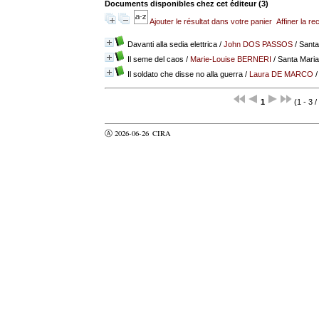
Documents disponibles chez cet éditeur (
3
)
Ajouter le résultat dans votre panier
Affiner la r
Davanti alla sedia elettrica
/
John DOS PASSOS
/ Santa
Il seme del caos
/
Marie-Louise BERNERI
/ Santa Maria 
Il soldato che disse no alla guerra
/
Laura DE MARCO
/
1
(1 - 3 /
Ⓐ 2026-06-26
CIRA
valider