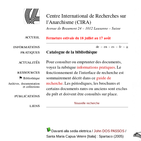
Centre International de Recherches sur
l'Anarchisme (CIRA)
Avenue de Beaumont 24 – 1012 Lausanne – Suisse
accueil
Fermeture estivale du 18 juillet au 17 août
informations
de
–
en
–
es
–
fr
–
it
pratiques
Catalogue de la bibliothèque
Pour consulter ou emprunter des documents,
actualités
voyez la rubrique
informations pratiques
. Le
ressources
fonctionnement de l'interface de recherche est
sommairement décrit dans ce
guide de
Bibliothèque
recherche
. Les périodiques, les brochures et
Archives, documentation
et collections
certains documents rares ou anciens sont exclus
du prêt et doivent être consultés sur place.
publications
Nouvelle recherche
liens
Davanti alla sedia elettrica
/
John DOS PASSOS
/
Santa Maria Capua Vetere [Italia] : Spartaco (2005)