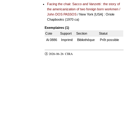
Facing the chair. Sacco and Vanzetti : the story of
the americanization of two foreign born workmen
/
John DOS PASSOS
/ New York [USA] : Oriole
Chapbooks (1970 ca)
Exemplaires (1)
Cote
Support
Section
Statut
Ai 0886
Imprimé
Bibliothèque
Prêt possible
Ⓐ 2026-06-26
CIRA
valider