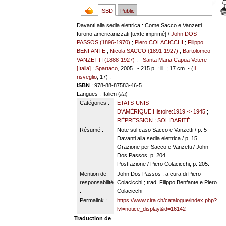
ISBD
Public
Davanti alla sedia elettrica : Come Sacco e Vanzetti
furono americanizzati [texte imprimé] /
John DOS
PASSOS (1896-1970)
;
Piero COLACICCHI
;
Filippo
BENFANTE
;
Nicola SACCO (1891-1927)
;
Bartolomeo
VANZETTI (1888-1927)
. -
Santa Maria Capua Vetere
[Italia] : Spartaco
, 2005 . - 215 p. : ill. ; 17 cm. - (
Il
risveglio
; 17) .
ISBN
: 978-88-87583-46-5
Langues
: Italien (
ita
)
Catégories :
ETATS-UNIS
D'AMÉRIQUE:Histoire:1919 -> 1945
;
RÉPRESSION
;
SOLIDARITÉ
Résumé :
Note sul caso Sacco e Vanzetti / p. 5
Davanti alla sedia elettrica / p. 15
Orazione per Sacco e Vanzetti / John
Dos Passos, p. 204
Postfazione / Piero Colacicchi, p. 205.
Mention de
John Dos Passos ; a cura di Piero
responsabilité
Colacicchi ; trad. Filippo Benfante e Piero
:
Colacicchi
Permalink :
https://www.cira.ch/catalogue/index.php?
lvl=notice_display&id=16142
Traduction de