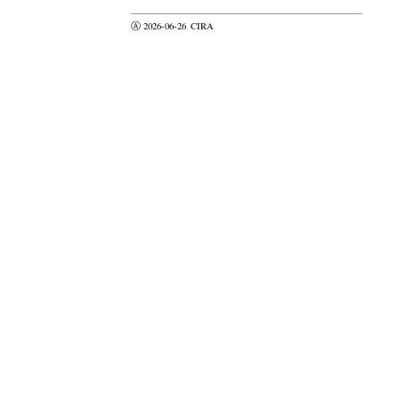
Ⓐ 2026-06-26
CIRA
valider