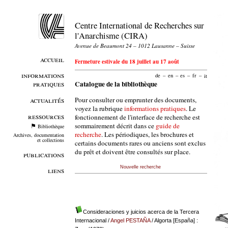
Centre International de Recherches sur
l'Anarchisme (CIRA)
Avenue de Beaumont 24 – 1012 Lausanne – Suisse
accueil
Fermeture estivale du 18 juillet au 17 août
informations
de
–
en
–
es
–
fr
–
it
pratiques
Catalogue de la bibliothèque
Pour consulter ou emprunter des documents,
actualités
voyez la rubrique
informations pratiques
. Le
ressources
fonctionnement de l'interface de recherche est
sommairement décrit dans ce
guide de
Bibliothèque
recherche
. Les périodiques, les brochures et
Archives, documentation
et collections
certains documents rares ou anciens sont exclus
du prêt et doivent être consultés sur place.
publications
Nouvelle recherche
liens
Consideraciones y juicios acerca de la Tercera
Internacional
/
Angel PESTAÑA
/ Algorta [España] :