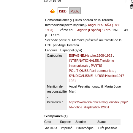
Zero (1970)
ISBD
Public
Consideraciones y juicios acerca de la Tercera
Internacional [texte imprimé] /
Angel PESTAÑA (1886-
1937)
. - 2ème éd . -
Algorta [España] : Zero
, 1970 . - 49
p. ; 17 cm.
Seconde partie du Mémoire présenté au Comité de la
CNT par Angel Pestaña
Langues
: Espagnol (
spa
)
Catégories :
ESPAGNE:Histoire:1908-1923
;
INTERNATIONALES:Troisième
Internationale
;
PARTIS
POLITIQUES:Parti communiste
;
SYNDICALISME
;
URSS:Histoire:1917-
1921
Mention de
Angel Pestaña ; couv. ill. María José
responsabilité
Martí
:
Permalink :
https://www.cira.ch/catalogue/index.php?
lvl=notice_display&id=12961
Exemplaires (1)
Cote
Support
Section
Statut
Ae 0133
Imprimé
Bibliothèque
Prêt possible